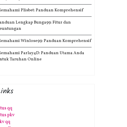
emahami Plisbet: Panduan Komprehensif
anduan Lengkap Bunga99: Fitur dan
euntungan
emahami Winlose99: Panduan Komprehensif
f
emahami Parlay4D: Panduan Utama Anda
ntuk Taruhan Online
9
Links
itus qq
itus pkv
kv qq