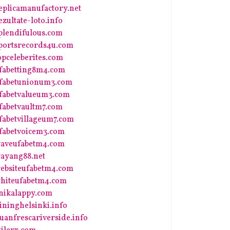
eplicamanufactory.net
ezultate-loto.info
plendifulous.com
portsrecords4u.com
opceleberites.com
fabetting8m4.com
fabetunionum3.com
fabetvalueum3.com
fabetvaultm7.com
fabetvillageum7.com
fabetvoicem3.com
aveufabetm4.com
ayang88.net
ebsiteufabetm4.com
hiteufabetm4.com
nikalappy.com
ininghelsinki.info
uanfrescariverside.info