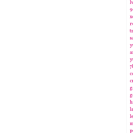
l
9
x
r
t
s
y
a
y
7
c
c
g
g
h
l
l
m
p