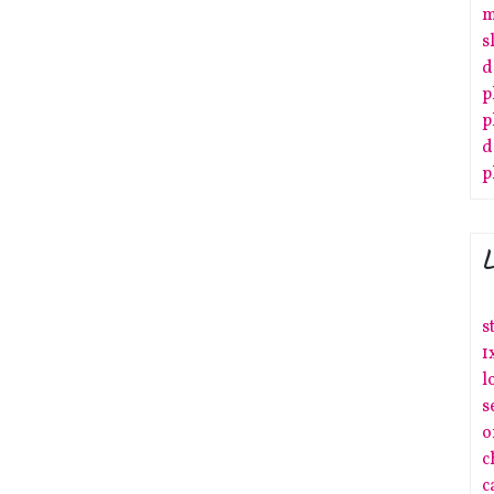
m
s
d
p
p
d
p
s
1
l
s
o
c
c