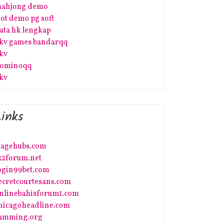
ahjong demo
lot demo pg soft
ata hk lengkap
kv games bandarqq
kv
ominoqq
kv
Links
tagehubs.com
x2forum.net
ogin99bet.com
ecretcourtesans.com
nlinebahisforum1.com
hicagoheadline.com
amming.org