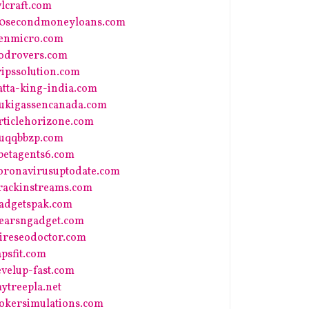
vlcraft.com
0secondmoneyloans.com
enmicro.com
odrovers.com
ripssolution.com
atta-king-india.com
ukigassencanada.com
rticlehorizone.com
uqqbbzp.com
betagents6.com
oronavirusuptodate.com
rackinstreams.com
adgetspak.com
earsngadget.com
ireseodoctor.com
apsfit.com
evelup-fast.com
ytreepla.net
okersimulations.com