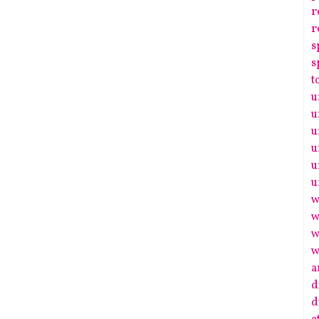
r
r
s
s
t
u
u
u
u
u
u
w
w
w
w
a
d
d