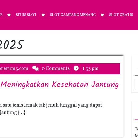
E
SITUS SLOT
SLOT GAMPANG MENANG
SLOT GRATIS
2025
admin@ufabettererum3.com
ererum3.com
0 Comments
1:33 pm
Meningkatkan Kesehatan Jantung
Bagaimana
Omega-
9
antung {...}
Dapat
Meningkatkan
T
M