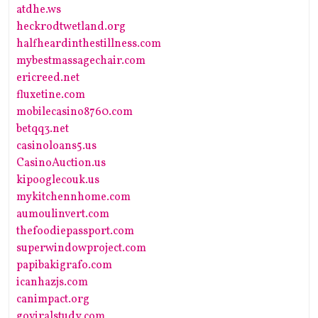
atdhe.ws
heckrodtwetland.org
halfheardinthestillness.com
mybestmassagechair.com
ericreed.net
fluxetine.com
mobilecasino8760.com
betqq3.net
casinoloans5.us
CasinoAuction.us
kipooglecouk.us
mykitchennhome.com
aumoulinvert.com
thefoodiepassport.com
superwindowproject.com
papibakigrafo.com
icanhazjs.com
canimpact.org
goviralstudy.com