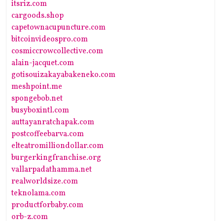
itsriz.com
cargoods.shop
capetownacupuncture.com
bitcoinvideospro.com
cosmiccrowcollective.com
alain-jacquet.com
gotisouizakayabakeneko.com
meshpoint.me
spongebob.net
busyboxintl.com
auttayanratchapak.com
postcoffeebarva.com
elteatromilliondollar.com
burgerkingfranchise.org
vallarpadathamma.net
realworldsize.com
teknolama.com
productforbaby.com
orb-z.com