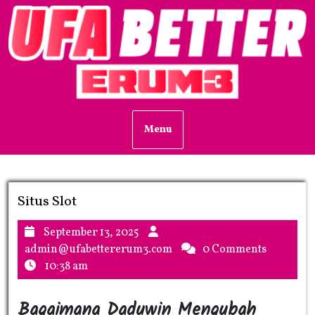
Skip
to
content
Menu
Situs Slot
Category
September
September 13, 2025
13,
admin@ufabettererum3.co
admin@ufabettererum3.com
0 Comments
2025
10:38 am
Bagaimana Daduwin Mengubah