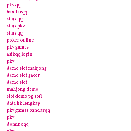
pkv qq
bandarqq
situs qq
situs pkv
situs qq
poker online
pkv games
asikqq login
pkv
demo slot mahjong
demo slot gacor
demo slot
mahjong demo
slot demo pg soft
data hk lengkap
pkv games bandarqq
pkv
dominoqq