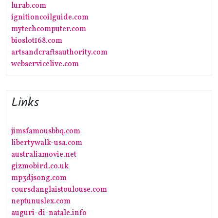
lurab.com
ignitioncoilguide.com
mytechcomputer.com
bioslot168.com
artsandcraftsauthority.com
webservicelive.com
Links
jimsfamousbbq.com
libertywalk-usa.com
australiamovie.net
gizmobird.co.uk
mp3djsong.com
coursdanglaistoulouse.com
neptunuslex.com
auguri-di-natale.info