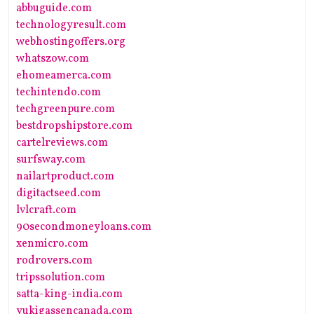
abbuguide.com
technologyresult.com
webhostingoffers.org
whatszow.com
ehomeamerca.com
techintendo.com
techgreenpure.com
bestdropshipstore.com
cartelreviews.com
surfsway.com
nailartproduct.com
digitactseed.com
lvlcraft.com
90secondmoneyloans.com
xenmicro.com
rodrovers.com
tripssolution.com
satta-king-india.com
yukigassencanada.com