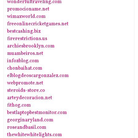
wonderfultraveling.com
promocioname.net
wimaxworld.com
freeonlinecricketgames.net
bestcashing.biz
firerestrictions.us
archiesbrooklyn.com
muambeiros.net
infozblog.com
chonbaihat.com
elblogdeoscargonzalez.com
webpromote.net
steroids-store.co
arteydecoracion.net
fithog.com
bestlaptopbestmonitor.com
georginaryland.com
roseandbasil.com
thewhitewhitelights.com