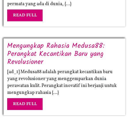
yang
permata yang ada di dunia, {...}
Menarik:
READ
READ FULL
Batu
FULL
Permata
Langka
dan
Mengungkap Rahasia Medusa88:
Misterius
Perangkat Kecantikan Baru yang
Mengungkap
Revolusioner
Rahasia
[ad_1] Medusa88 adalah perangkat kecantikan baru
Medusa88:
yang revolusioner yang menggemparkan dunia
Perangkat
perawatan kulit. Perangkat inovatif ini berjanji untuk
Kecantikan
mengungkap rahasia {...}
Baru
READ
READ FULL
yang
FULL
Revolusioner