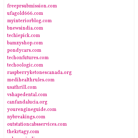
freeprsubmission.com
ufagold666.com
myinteriorblog.com
bnewsindia.com
techiepick.com
bamzyshop.com
pondycars.com
techonfutures.com
techoologic.com
raspberryketonescanada.org
medihealthrules.com
usathrill.com
vshapedental.com
canfandalucia.org
yourengineguide.com
nybreakings.com
outstationcabsservices.com
thekrtagy.com