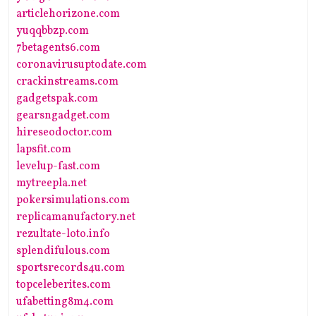
articlehorizone.com
yuqqbbzp.com
7betagents6.com
coronavirusuptodate.com
crackinstreams.com
gadgetspak.com
gearsngadget.com
hireseodoctor.com
lapsfit.com
levelup-fast.com
mytreepla.net
pokersimulations.com
replicamanufactory.net
rezultate-loto.info
splendifulous.com
sportsrecords4u.com
topceleberites.com
ufabetting8m4.com