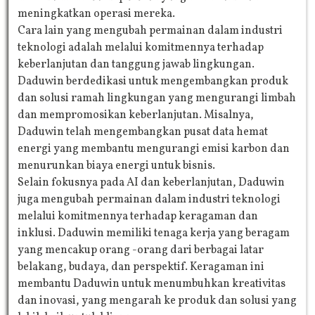
meningkatkan operasi mereka.
Cara lain yang mengubah permainan dalam industri
teknologi adalah melalui komitmennya terhadap
keberlanjutan dan tanggung jawab lingkungan.
Daduwin berdedikasi untuk mengembangkan produk
dan solusi ramah lingkungan yang mengurangi limbah
dan mempromosikan keberlanjutan. Misalnya,
Daduwin telah mengembangkan pusat data hemat
energi yang membantu mengurangi emisi karbon dan
menurunkan biaya energi untuk bisnis.
Selain fokusnya pada AI dan keberlanjutan, Daduwin
juga mengubah permainan dalam industri teknologi
melalui komitmennya terhadap keragaman dan
inklusi. Daduwin memiliki tenaga kerja yang beragam
yang mencakup orang -orang dari berbagai latar
belakang, budaya, dan perspektif. Keragaman ini
membantu Daduwin untuk menumbuhkan kreativitas
dan inovasi, yang mengarah ke produk dan solusi yang