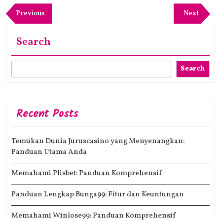
Post
navigation
Previous
Next
Previous
Next
Post
Post
Search
Search
Recent Posts
Temukan Dunia Juruscasino yang Menyenangkan:
Panduan Utama Anda
Memahami Plisbet: Panduan Komprehensif
Panduan Lengkap Bunga99: Fitur dan Keuntungan
Memahami Winlose99: Panduan Komprehensif