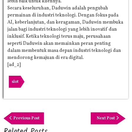
lebih baik untuk kliennya.
Secara keseluruhan, Daduwin adalah pengubah
permainan di industri teknologi. Dengan fokus pada
AI, keberlanjutan, dan keragaman, Daduwin membuka
jalan bagi industri teknologi yang lebih inovatif dan
inklusif. Ketika teknologi terus maju, perusahaan
seperti Daduwin akan memainkan peran penting
dalam membentuk masa depan industri teknologi dan
mendorong kemajuan di era digital.
[ad_2]
slot
Post
navigation
Previous
Next
Previous Post
Next Post
Post
Post
Related Posts