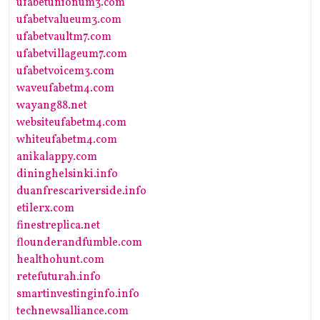
ufabetunionum3.com
ufabetvalueum3.com
ufabetvaultm7.com
ufabetvillageum7.com
ufabetvoicem3.com
waveufabetm4.com
wayang88.net
websiteufabetm4.com
whiteufabetm4.com
anikalappy.com
dininghelsinki.info
duanfrescariverside.info
etilerx.com
finestreplica.net
flounderandfumble.com
healthohunt.com
retefuturah.info
smartinvestinginfo.info
technewsalliance.com