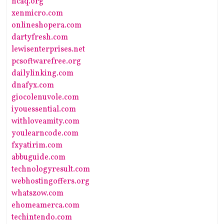
ncaq.org
xenmicro.com
onlineshopera.com
dartyfresh.com
lewisenterprises.net
pcsoftwarefree.org
dailylinking.com
dnafyx.com
giocolenuvole.com
iyouessential.com
withloveamity.com
youlearncode.com
fxyatirim.com
abbuguide.com
technologyresult.com
webhostingoffers.org
whatszow.com
ehomeamerca.com
techintendo.com