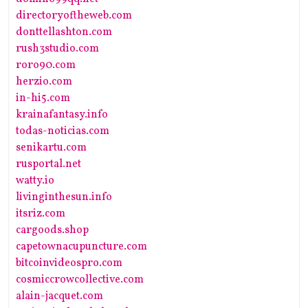
directoryoftheweb.com
donttellashton.com
rush3studio.com
roro90.com
herzio.com
in-hi5.com
krainafantasy.info
todas-noticias.com
senikartu.com
rusportal.net
watty.io
livinginthesun.info
itsriz.com
cargoods.shop
capetownacupuncture.com
bitcoinvideospro.com
cosmiccrowcollective.com
alain-jacquet.com