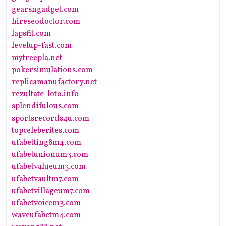
gearsngadget.com
hireseodoctor.com
lapsfit.com
levelup-fast.com
mytreepla.net
pokersimulations.com
replicamanufactory.net
rezultate-loto.info
splendifulous.com
sportsrecords4u.com
topceleberites.com
ufabetting8m4.com
ufabetunionum3.com
ufabetvalueum3.com
ufabetvaultm7.com
ufabetvillageum7.com
ufabetvoicem3.com
waveufabetm4.com