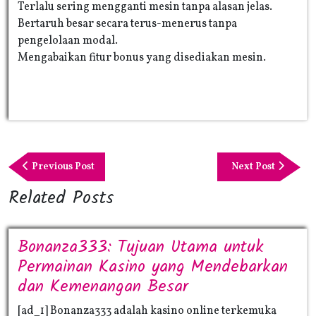
Terlalu sering mengganti mesin tanpa alasan jelas.
Bertaruh besar secara terus-menerus tanpa
pengelolaan modal.
Mengabaikan fitur bonus yang disediakan mesin.
Post
navigation
Previous
Next
Previous Post
Next Post
Post
Post
Related Posts
Bonanza333: Tujuan Utama untuk
Permainan Kasino yang Mendebarkan
Bonanza333:
dan Kemenangan Besar
Tujuan
[ad_1] Bonanza333 adalah kasino online terkemuka