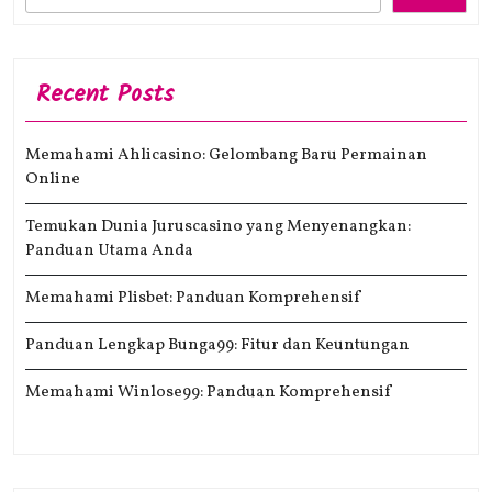
Recent Posts
Memahami Ahlicasino: Gelombang Baru Permainan
Online
Temukan Dunia Juruscasino yang Menyenangkan:
Panduan Utama Anda
Memahami Plisbet: Panduan Komprehensif
Panduan Lengkap Bunga99: Fitur dan Keuntungan
Memahami Winlose99: Panduan Komprehensif