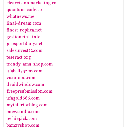
clearvisionmarketing.co
quantum-code.co
whatnews.me
final-dream.com
finest-replica.net
gestioneinh.info
prosportdaily.net
salesinvest22.com
teseract.org
trendy-ama-shop.com
ufabett732m7.com
visiofood.com
droidwindow.com
freeprsubmission.com
ufagold666.com
myinteriorblog.com
bnewsindia.com
techiepick.com
bamzyshop.com