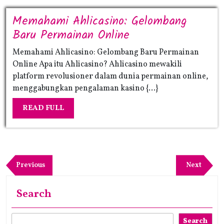
Memahami Ahlicasino: Gelombang
Memahami
Baru Permainan Online
Ahlicasino:
Memahami Ahlicasino: Gelombang Baru Permainan
Gelombang
Online Apa itu Ahlicasino? Ahlicasino mewakili
Baru
platform revolusioner dalam dunia permainan online,
Permainan
menggabungkan pengalaman kasino {...}
Online
READ
READ FULL
FULL
Post
navigation
Previous
Next
Previous
Next
Post
Post
Search
Search