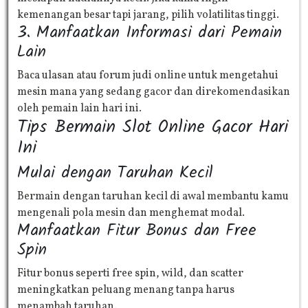
kemenangan besar tapi jarang, pilih volatilitas tinggi.
3. Manfaatkan Informasi dari Pemain
Lain
Baca ulasan atau forum judi online untuk mengetahui
mesin mana yang sedang gacor dan direkomendasikan
oleh pemain lain hari ini.
Tips Bermain Slot Online Gacor Hari
Ini
Mulai dengan Taruhan Kecil
Bermain dengan taruhan kecil di awal membantu kamu
mengenali pola mesin dan menghemat modal.
Manfaatkan Fitur Bonus dan Free
Spin
Fitur bonus seperti free spin, wild, dan scatter
meningkatkan peluang menang tanpa harus
menambah taruhan.