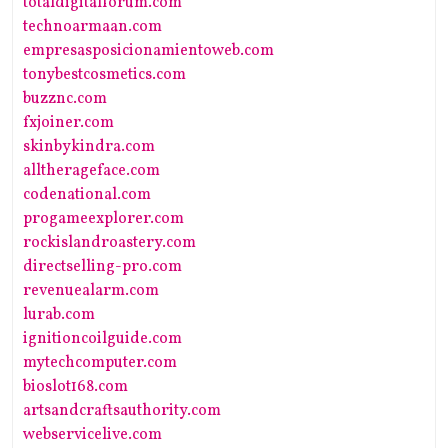
totaldigitalforum.com
technoarmaan.com
empresasposicionamientoweb.com
tonybestcosmetics.com
buzznc.com
fxjoiner.com
skinbykindra.com
alltherageface.com
codenational.com
progameexplorer.com
rockislandroastery.com
directselling-pro.com
revenuealarm.com
lurab.com
ignitioncoilguide.com
mytechcomputer.com
bioslot168.com
artsandcraftsauthority.com
webservicelive.com