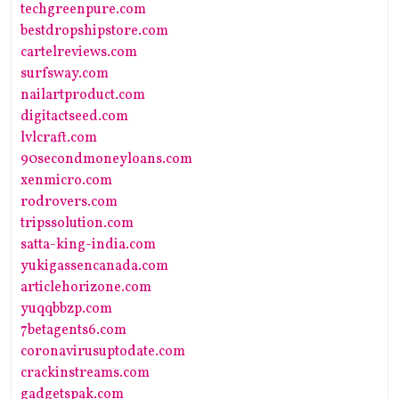
techgreenpure.com
bestdropshipstore.com
cartelreviews.com
surfsway.com
nailartproduct.com
digitactseed.com
lvlcraft.com
90secondmoneyloans.com
xenmicro.com
rodrovers.com
tripssolution.com
satta-king-india.com
yukigassencanada.com
articlehorizone.com
yuqqbbzp.com
7betagents6.com
coronavirusuptodate.com
crackinstreams.com
gadgetspak.com