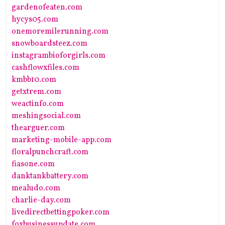
gardenofeaten.com
hycys05.com
onemoremilerunning.com
snowboardsteez.com
instagrambioforgirls.com
cashflowxfiles.com
kmbb10.com
getxtrem.com
weactinfo.com
meshingsocial.com
thearguer.com
marketing-mobile-app.com
floralpunchcraft.com
fiasone.com
danktankbattery.com
mealudo.com
charlie-day.com
livedirectbettingpoker.com
foxbusinessupdate.com