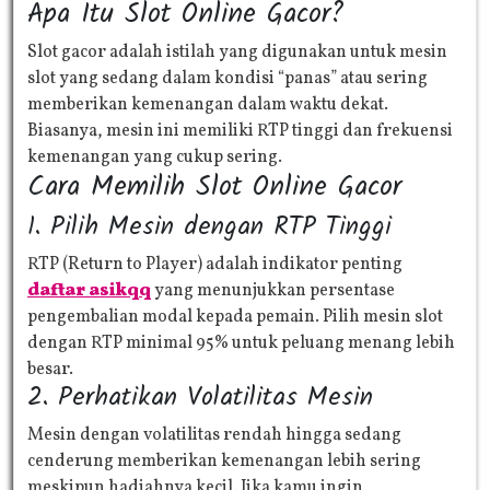
Apa Itu Slot Online Gacor?
Slot gacor adalah istilah yang digunakan untuk mesin
slot yang sedang dalam kondisi “panas” atau sering
memberikan kemenangan dalam waktu dekat.
Biasanya, mesin ini memiliki RTP tinggi dan frekuensi
kemenangan yang cukup sering.
Cara Memilih Slot Online Gacor
1. Pilih Mesin dengan RTP Tinggi
RTP (Return to Player) adalah indikator penting
daftar asikqq
yang menunjukkan persentase
pengembalian modal kepada pemain. Pilih mesin slot
dengan RTP minimal 95% untuk peluang menang lebih
besar.
2. Perhatikan Volatilitas Mesin
Mesin dengan volatilitas rendah hingga sedang
cenderung memberikan kemenangan lebih sering
meskipun hadiahnya kecil. Jika kamu ingin