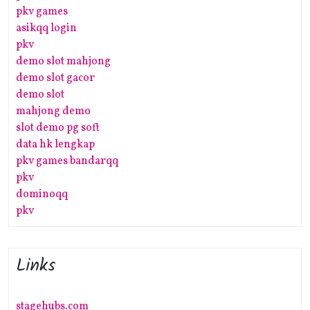
pkv games
asikqq login
pkv
demo slot mahjong
demo slot gacor
demo slot
mahjong demo
slot demo pg soft
data hk lengkap
pkv games bandarqq
pkv
dominoqq
pkv
Links
stagehubs.com