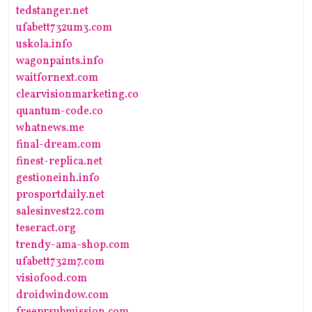
tedstanger.net
ufabett732um3.com
uskola.info
wagonpaints.info
waitfornext.com
clearvisionmarketing.co
quantum-code.co
whatnews.me
final-dream.com
finest-replica.net
gestioneinh.info
prosportdaily.net
salesinvest22.com
teseract.org
trendy-ama-shop.com
ufabett732m7.com
visiofood.com
droidwindow.com