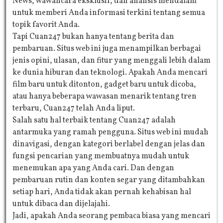
News, wawancara eksklusif, dan analisis mendalam
untuk memberi Anda informasi terkini tentang semua
topik favorit Anda.
Tapi Cuan247 bukan hanya tentang berita dan
pembaruan. Situs web ini juga menampilkan berbagai
jenis opini, ulasan, dan fitur yang menggali lebih dalam
ke dunia hiburan dan teknologi. Apakah Anda mencari
film baru untuk ditonton, gadget baru untuk dicoba,
atau hanya beberapa wawasan menarik tentang tren
terbaru, Cuan247 telah Anda liput.
Salah satu hal terbaik tentang Cuan247 adalah
antarmuka yang ramah pengguna. Situs web ini mudah
dinavigasi, dengan kategori berlabel dengan jelas dan
fungsi pencarian yang membuatnya mudah untuk
menemukan apa yang Anda cari. Dan dengan
pembaruan rutin dan konten segar yang ditambahkan
setiap hari, Anda tidak akan pernah kehabisan hal
untuk dibaca dan dijelajahi.
Jadi, apakah Anda seorang pembaca biasa yang mencari