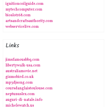
ignitioncoilguide.com
mytechcomputer.com
bioslot168.com
artsandcraftsauthority.com
webservicelive.com
Links
jimsfamousbbq.com
libertywalk-usa.com
australiamovie.net
gizmobird.co.uk
mp3djsong.com
coursdanglaistoulouse.com
neptunuslex.com
auguri-di-natale.info
michelewatch.us