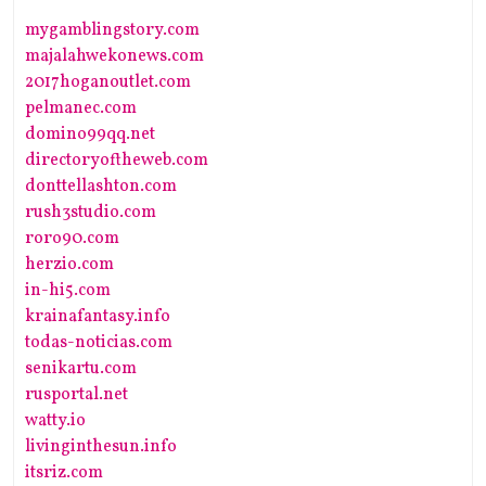
mygamblingstory.com
majalahwekonews.com
2017hoganoutlet.com
pelmanec.com
domino99qq.net
directoryoftheweb.com
donttellashton.com
rush3studio.com
roro90.com
herzio.com
in-hi5.com
krainafantasy.info
todas-noticias.com
senikartu.com
rusportal.net
watty.io
livinginthesun.info
itsriz.com