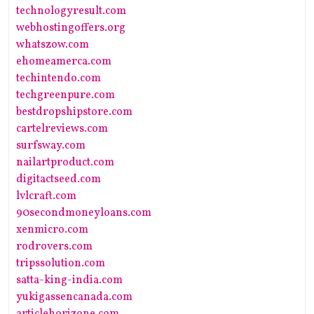
technologyresult.com
webhostingoffers.org
whatszow.com
ehomeamerca.com
techintendo.com
techgreenpure.com
bestdropshipstore.com
cartelreviews.com
surfsway.com
nailartproduct.com
digitactseed.com
lvlcraft.com
90secondmoneyloans.com
xenmicro.com
rodrovers.com
tripssolution.com
satta-king-india.com
yukigassencanada.com