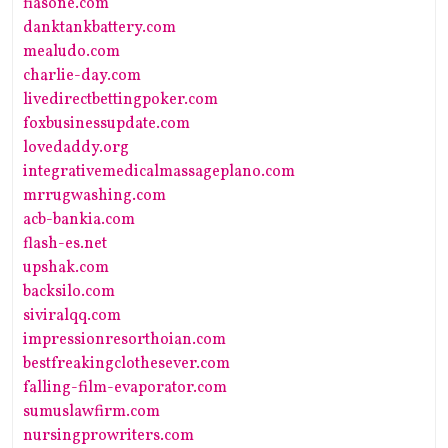
fiasone.com
danktankbattery.com
mealudo.com
charlie-day.com
livedirectbettingpoker.com
foxbusinessupdate.com
lovedaddy.org
integrativemedicalmassageplano.com
mrrugwashing.com
acb-bankia.com
flash-es.net
upshak.com
backsilo.com
siviralqq.com
impressionresorthoian.com
bestfreakingclothesever.com
falling-film-evaporator.com
sumuslawfirm.com
nursingprowriters.com