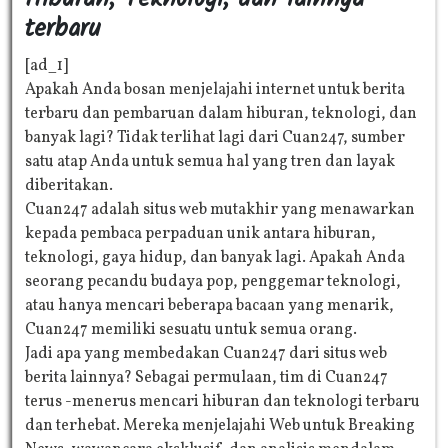
terbaru
[ad_1]
Apakah Anda bosan menjelajahi internet untuk berita
terbaru dan pembaruan dalam hiburan, teknologi, dan
banyak lagi? Tidak terlihat lagi dari Cuan247, sumber
satu atap Anda untuk semua hal yang tren dan layak
diberitakan.
Cuan247 adalah situs web mutakhir yang menawarkan
kepada pembaca perpaduan unik antara hiburan,
teknologi, gaya hidup, dan banyak lagi. Apakah Anda
seorang pecandu budaya pop, penggemar teknologi,
atau hanya mencari beberapa bacaan yang menarik,
Cuan247 memiliki sesuatu untuk semua orang.
Jadi apa yang membedakan Cuan247 dari situs web
berita lainnya? Sebagai permulaan, tim di Cuan247
terus -menerus mencari hiburan dan teknologi terbaru
dan terhebat. Mereka menjelajahi Web untuk Breaking