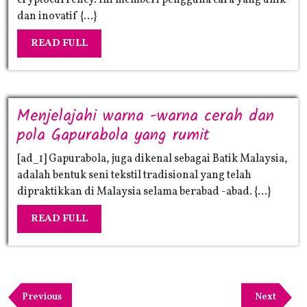
belakang
Juragankoin99:
dan inovatif {...}
Melihat
READ
READ FULL
lebih
FULL
dekat
pada
platform
Menjelajahi warna -warna cerah dan
Menjelajahi
pola Gapurabola yang rumit
warna
[ad_1] Gapurabola, juga dikenal sebagai Batik Malaysia,
-
adalah bentuk seni tekstil tradisional yang telah
warna
dipraktikkan di Malaysia selama berabad -abad. {...}
cerah
READ
READ FULL
dan
FULL
pola
Gapurabola
Post
yang
navigation
Previous
Next
Previous
Next