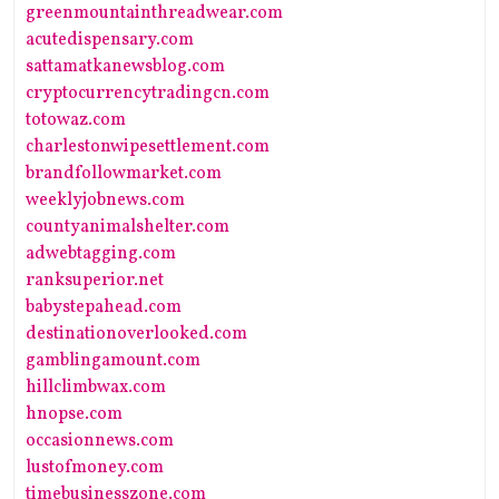
greenmountainthreadwear.com
acutedispensary.com
sattamatkanewsblog.com
cryptocurrencytradingcn.com
totowaz.com
charlestonwipesettlement.com
brandfollowmarket.com
weeklyjobnews.com
countyanimalshelter.com
adwebtagging.com
ranksuperior.net
babystepahead.com
destinationoverlooked.com
gamblingamount.com
hillclimbwax.com
hnopse.com
occasionnews.com
lustofmoney.com
timebusinesszone.com