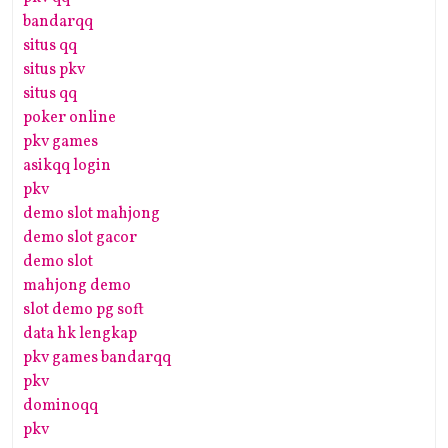
bandarqq
situs qq
situs pkv
situs qq
poker online
pkv games
asikqq login
pkv
demo slot mahjong
demo slot gacor
demo slot
mahjong demo
slot demo pg soft
data hk lengkap
pkv games bandarqq
pkv
dominoqq
pkv