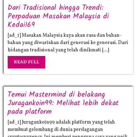
Dari Tradisional hingga Trendi:
Perpaduan Masakan Malaysia di
Dari
Kedai169
Tradisional
[ad_1] Masakan Malaysia kaya akan rasa dan bahan-
hingga
bahan yang diwariskan dari generasi ke generasi. Dari
Trendi:
hidangan tradisional yang telah dinikmati {...}
Perpaduan
READ
READ FULL
Masakan
FULL
Malaysia
di
Kedai169
Temui Mastermind di belakang
Juragankoin99: Melihat lebih dekat
Temui
pada platform
Mastermind
[ad_1] Juragankoin99 adalah platform yang telah
di
membuat gelombang di dunia perdagangan
cryptocurrency. Ini memberi pengguna cara yang unik