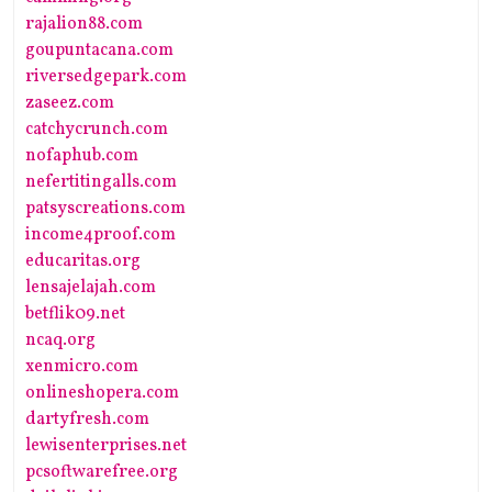
rajalion88.com
goupuntacana.com
riversedgepark.com
zaseez.com
catchycrunch.com
nofaphub.com
nefertitingalls.com
patsyscreations.com
income4proof.com
educaritas.org
lensajelajah.com
betflik09.net
ncaq.org
xenmicro.com
onlineshopera.com
dartyfresh.com
lewisenterprises.net
pcsoftwarefree.org