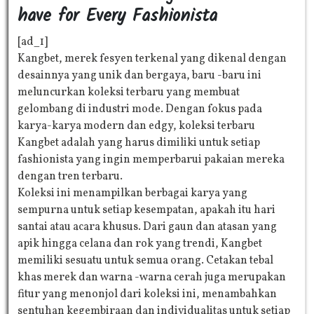
have for Every Fashionista
[ad_1]
Kangbet, merek fesyen terkenal yang dikenal dengan
desainnya yang unik dan bergaya, baru -baru ini
meluncurkan koleksi terbaru yang membuat
gelombang di industri mode. Dengan fokus pada
karya-karya modern dan edgy, koleksi terbaru
Kangbet adalah yang harus dimiliki untuk setiap
fashionista yang ingin memperbarui pakaian mereka
dengan tren terbaru.
Koleksi ini menampilkan berbagai karya yang
sempurna untuk setiap kesempatan, apakah itu hari
santai atau acara khusus. Dari gaun dan atasan yang
apik hingga celana dan rok yang trendi, Kangbet
memiliki sesuatu untuk semua orang. Cetakan tebal
khas merek dan warna -warna cerah juga merupakan
fitur yang menonjol dari koleksi ini, menambahkan
sentuhan kegembiraan dan individualitas untuk setiap