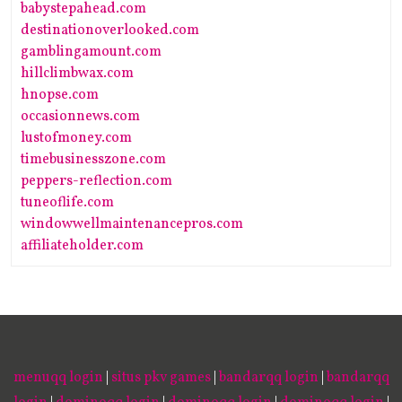
babystepahead.com
destinationoverlooked.com
gamblingamount.com
hillclimbwax.com
hnopse.com
occasionnews.com
lustofmoney.com
timebusinesszone.com
peppers-reflection.com
tuneoflife.com
windowwellmaintenancepros.com
affiliateholder.com
menuqq login
|
situs pkv games
|
bandarqq login
|
bandarqq