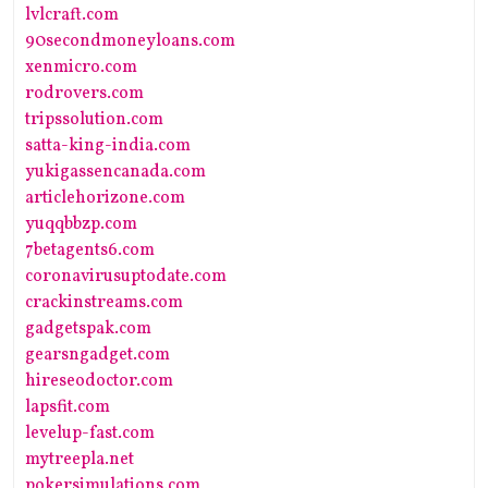
lvlcraft.com
90secondmoneyloans.com
xenmicro.com
rodrovers.com
tripssolution.com
satta-king-india.com
yukigassencanada.com
articlehorizone.com
yuqqbbzp.com
7betagents6.com
coronavirusuptodate.com
crackinstreams.com
gadgetspak.com
gearsngadget.com
hireseodoctor.com
lapsfit.com
levelup-fast.com
mytreepla.net
pokersimulations.com