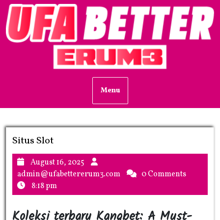
Skip
to
content
Menu
Situs Slot
Category
August
August 16, 2025
16,
admin@ufabettererum3.co
admin@ufabettererum3.com
0 Comments
2025
8:18 pm
Koleksi terbaru Kangbet: A Must-