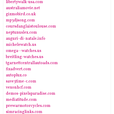
libertywalk-usa.com
australiamovie.net
gizmobird.co.uk
mp3djsong.com
coursdanglaistoulouse.com
neptunuslex.com
auguri-di-natale.info
michelewatch.us
omega--watches.us
breitling-watches.us
tgarnettcentrallautoads.com
fixadvert.com
autopluz.co
save3time-c.com
vexonhcf.com
demos-pixelsparadise.com
mediatitude.com
prewarmotorcycles.com
simracinglinks.com