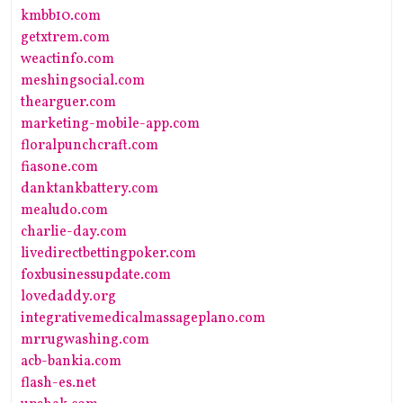
kmbb10.com
getxtrem.com
weactinfo.com
meshingsocial.com
thearguer.com
marketing-mobile-app.com
floralpunchcraft.com
fiasone.com
danktankbattery.com
mealudo.com
charlie-day.com
livedirectbettingpoker.com
foxbusinessupdate.com
lovedaddy.org
integrativemedicalmassageplano.com
mrrugwashing.com
acb-bankia.com
flash-es.net