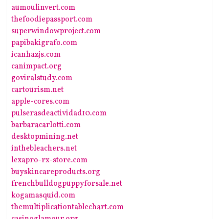
aumoulinvert.com
thefoodiepassport.com
superwindowproject.com
papibakigrafo.com
icanhazjs.com
canimpact.org
goviralstudy.com
cartourism.net
apple-cores.com
pulserasdeactividad10.com
barbaracarlotti.com
desktopmining.net
inthebleachers.net
lexapro-rx-store.com
buyskincareproducts.org
frenchbulldogpuppyforsale.net
kogamasquid.com
themultiplicationtablechart.com