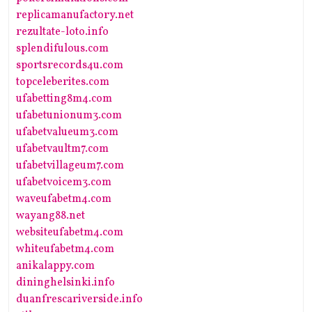
replicamanufactory.net
rezultate-loto.info
splendifulous.com
sportsrecords4u.com
topceleberites.com
ufabetting8m4.com
ufabetunionum3.com
ufabetvalueum3.com
ufabetvaultm7.com
ufabetvillageum7.com
ufabetvoicem3.com
waveufabetm4.com
wayang88.net
websiteufabetm4.com
whiteufabetm4.com
anikalappy.com
dininghelsinki.info
duanfrescariverside.info