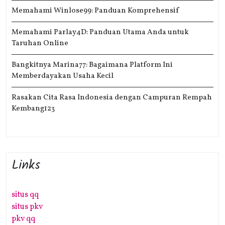
Memahami Winlose99: Panduan Komprehensif
Memahami Parlay4D: Panduan Utama Anda untuk
Taruhan Online
Bangkitnya Marina77: Bagaimana Platform Ini
Memberdayakan Usaha Kecil
Rasakan Cita Rasa Indonesia dengan Campuran Rempah
Kembang123
Links
situs qq
situs pkv
pkv qq