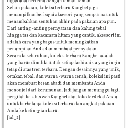
tugas atau bertemu dengan teman-teman.
Selain pakaian, koleksi terbaru Kangbet juga
menampilkan berbagai aksesori yang sempurna untuk
menambahkan sentuhan akhir pada pakaian apa pun.
Dari anting -anting pernyataan dan kalung tebal
hingga tas dan kacamata hitam yang cantik, aksesori ini
adalah cara yang bagus untuk meningkatkan
penampilan Anda dan membuat pernyataan.
Secara keseluruhan, koleksi terbaru Kangbet adalah
yang harus dimiliki untuk setiap fashionista yang ingin
tetap di atas tren terbaru. Dengan desainnya yang unik,
cetakan tebal, dan warna -warna cerah, koleksi ini pasti
akan membuat kesan abadi dan membantu Anda
menonjol dari kerumunan. Jadi jangan menunggu lagi,
pergilah ke situs web Kangbet atau toko terdekat Anda
untuk berbelanja koleksi terbaru dan angkat pakaian
Anda ke ketinggian baru.
[ad_2]