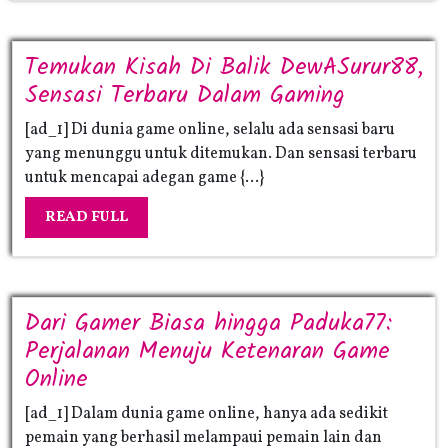
Temukan Kisah Di Balik DewASurur88,
Temukan
Sensasi Terbaru Dalam Gaming
Kisah
[ad_1] Di dunia game online, selalu ada sensasi baru
Di
yang menunggu untuk ditemukan. Dan sensasi terbaru
Balik
untuk mencapai adegan game {...}
DewASuru
READ
READ FULL
Sensasi
FULL
Terbaru
Dalam
Gaming
Dari Gamer Biasa hingga Paduka77:
Perjalanan Menuju Ketenaran Game
Dari
Online
Gamer
[ad_1] Dalam dunia game online, hanya ada sedikit
Biasa
pemain yang berhasil melampaui pemain lain dan