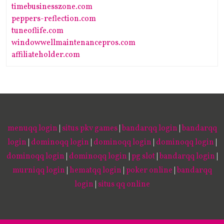
timebusinesszone.com
peppers-reflection.com
tuneoflife.com
windowwellmaintenancepros.com
affiliateholder.com
menuqq login
|
situs pkv games
|
bandarqq login
|
bandarqq
login
|
dominoqq login
|
dominoqq login
|
dominoqq login
|
dominoqq login
|
dominoqq login
|
pg slot
|
bandarqq login
|
murniqq login
|
hematqq login
|
poker online
|
bandarqq
login
|
situs qq online