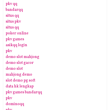
pkv qq
bandarqq
situs qq
situs pkv
situs qq
poker online
pkv games
asikqq login
pkv
demo slot mahjong
demo slot gacor
demo slot
mahjong demo
slot demo pg soft
data hk lengkap
pkv games bandarqq
pkv
dominoqq