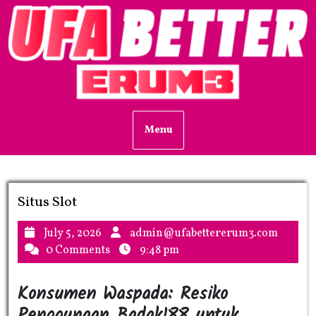
Skip
to
content
Menu
Situs Slot
Category
July
admin@
July 5, 2026
admin@ufabettererum3.com
5,
0 Comments
9:48 pm
2026
Konsumen Waspada: Resiko
Penggunaan Badak188 untuk