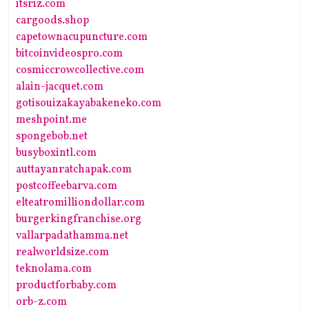
itsriz.com
cargoods.shop
capetownacupuncture.com
bitcoinvideospro.com
cosmiccrowcollective.com
alain-jacquet.com
gotisouizakayabakeneko.com
meshpoint.me
spongebob.net
busyboxintl.com
auttayanratchapak.com
postcoffeebarva.com
elteatromilliondollar.com
burgerkingfranchise.org
vallarpadathamma.net
realworldsize.com
teknolama.com
productforbaby.com
orb-z.com