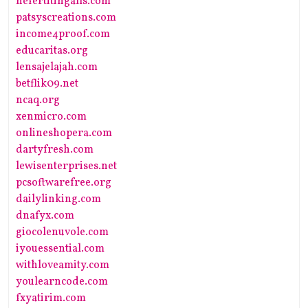
nefertitingalls.com
patsyscreations.com
income4proof.com
educaritas.org
lensajelajah.com
betflik09.net
ncaq.org
xenmicro.com
onlineshopera.com
dartyfresh.com
lewisenterprises.net
pcsoftwarefree.org
dailylinking.com
dnafyx.com
giocolenuvole.com
iyouessential.com
withloveamity.com
youlearncode.com
fxyatirim.com