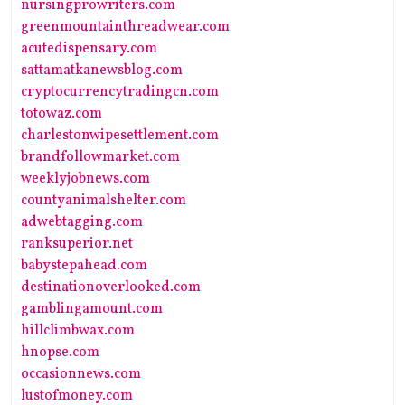
nursingprowriters.com
greenmountainthreadwear.com
acutedispensary.com
sattamatkanewsblog.com
cryptocurrencytradingcn.com
totowaz.com
charlestonwipesettlement.com
brandfollowmarket.com
weeklyjobnews.com
countyanimalshelter.com
adwebtagging.com
ranksuperior.net
babystepahead.com
destinationoverlooked.com
gamblingamount.com
hillclimbwax.com
hnopse.com
occasionnews.com
lustofmoney.com