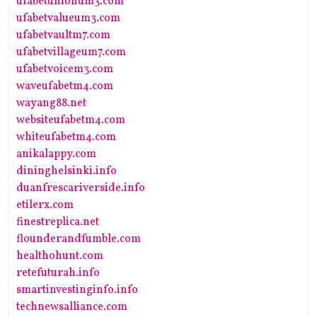
ufabetunionum3.com
ufabetvalueum3.com
ufabetvaultm7.com
ufabetvillageum7.com
ufabetvoicem3.com
waveufabetm4.com
wayang88.net
websiteufabetm4.com
whiteufabetm4.com
anikalappy.com
dininghelsinki.info
duanfrescariverside.info
etilerx.com
finestreplica.net
flounderandfumble.com
healthohunt.com
retefuturah.info
smartinvestinginfo.info
technewsalliance.com