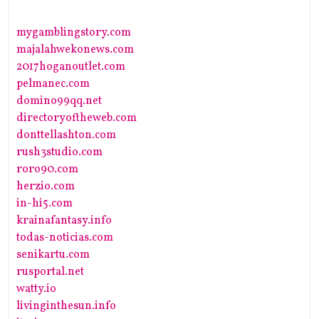
mygamblingstory.com
majalahwekonews.com
2017hoganoutlet.com
pelmanec.com
domino99qq.net
directoryoftheweb.com
donttellashton.com
rush3studio.com
roro90.com
herzio.com
in-hi5.com
krainafantasy.info
todas-noticias.com
senikartu.com
rusportal.net
watty.io
livinginthesun.info