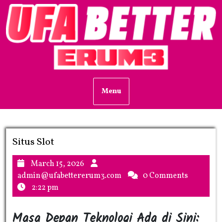
Skip
to
content
Menu
Situs Slot
Category
March
March 15, 2026
15,
admin@ufabettererum3.co
admin@ufabettererum3.com
0 Comments
2026
2:22 pm
Masa Depan Teknologi Ada di Sini: