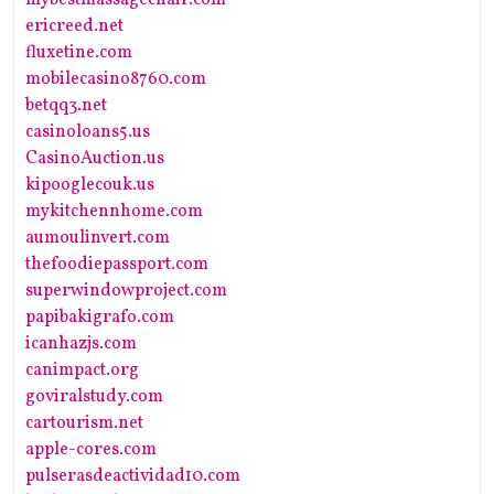
mybestmassagechair.com
ericreed.net
fluxetine.com
mobilecasino8760.com
betqq3.net
casinoloans5.us
CasinoAuction.us
kipooglecouk.us
mykitchennhome.com
aumoulinvert.com
thefoodiepassport.com
superwindowproject.com
papibakigrafo.com
icanhazjs.com
canimpact.org
goviralstudy.com
cartourism.net
apple-cores.com
pulserasdeactividad10.com