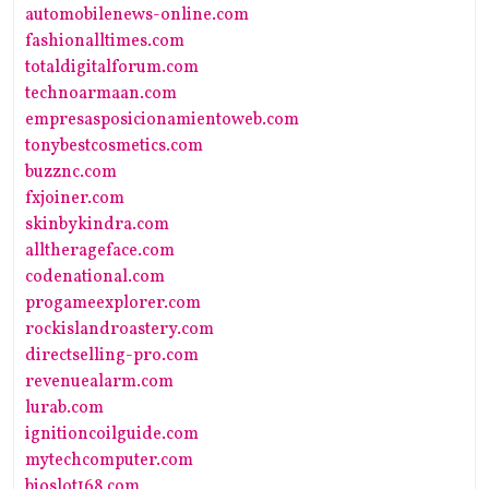
automobilenews-online.com
fashionalltimes.com
totaldigitalforum.com
technoarmaan.com
empresasposicionamientoweb.com
tonybestcosmetics.com
buzznc.com
fxjoiner.com
skinbykindra.com
alltherageface.com
codenational.com
progameexplorer.com
rockislandroastery.com
directselling-pro.com
revenuealarm.com
lurab.com
ignitioncoilguide.com
mytechcomputer.com
bioslot168.com