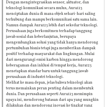
Dengan mengintegrasikan sensor, aktuator, dan
teknologi komunikasi secara mulus, Aura123
menciptakan dunia di mana objek sehari-hari saling
terhubung dan mampu berkomunikasi satu sama lain.
Namun dampak Aura123 lebih dari sekedar teknologi.
Perusahaan juga berkomitmen terhadap tanggung
jawab sosial dan keberlanjutan, berupaya
mengembangkan solusi yang tidak hanya mendorong
pertumbuhan bisnis tetapi juga memberikan dampak
positif terhadap masyarakat dan lingkungan. Mulai
dari mengurangi emisi karbon hingga mendorong
keberagaman dan inklusi di tempat kerja, Aura123
menetapkan standar baru untuk tanggung jawab
perusahaan di industri teknologi.
Melihat ke masa depan, jelas bahwa teknologi akan
terus memainkan peran penting dalam membentuk
dunia. Dan perusahaan seperti Aura123 memimpin
upaya ini, mendorong batasan dari apa yang mungkin
dilakukan dan mendorong inovasi ke tingkat yang