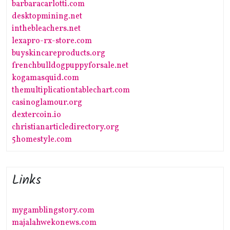
barbaracarlotti.com
desktopmining.net
inthebleachers.net
lexapro-rx-store.com
buyskincareproducts.org
frenchbulldogpuppyforsale.net
kogamasquid.com
themultiplicationtablechart.com
casinoglamour.org
dextercoin.io
christianarticledirectory.org
5homestyle.com
Links
mygamblingstory.com
majalahwekonews.com