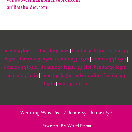
windowwellmaintenancepros.com
affiliateholder.com
menuqq login
|
situs pkv games
|
bandarqq login
|
bandarqq
login
|
dominoqq login
|
dominoqq login
|
dominoqq login
|
dominoqq login
|
dominoqq login
|
pg slot
|
bandarqq login
|
murniqq login
|
hematqq login
|
poker online
|
bandarqq
login
|
situs qq online
Wedding WordPress Theme
By ThemesEye
Powered By WordPress