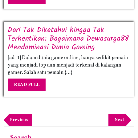
Saat
FULL
Ini
Dari Tak Diketahui hingga Tak
Terhentikan: Bagaimana Dewasurga88
Dari
Mendominasi Dunia Gaming
Tak
[ad_1] Dalam dunia game online, hanya sedikit pemain
Diketahui
yang menjadi top dan menjadi terkenal di kalangan
hingga
gamer. Salah satu pemain {...}
Tak
READ
READ FULL
Terhentikan:
FULL
Bagaimana
Dewasurga88
Post
Mendominasi
navigation
Previous
Next
Previous
Next
Dunia
Post
Post
Gaming
Search