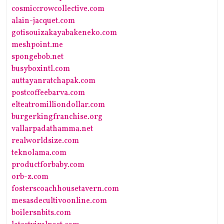
cosmiccrowcollective.com
alain-jacquet.com
gotisouizakayabakeneko.com
meshpoint.me
spongebob.net
busyboxintl.com
auttayanratchapak.com
postcoffeebarva.com
elteatromilliondollar.com
burgerkingfranchise.org
vallarpadathamma.net
realworldsize.com
teknolama.com
productforbaby.com
orb-z.com
fosterscoachhousetavern.com
mesasdecultivoonline.com
boilersnbits.com