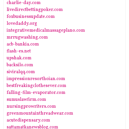
charlie-day.com
livedirectbettingpoker.com
foxbusinessupdate.com
lovedaddy.org
integrativemedicalmassageplano.com
mrrugwashing.com
acb-bankia.com
flash-es.net
upshak.com
backsilo.com
siviralqq.com
impressionresorthoian.com
bestfreakingclothesever.com
falling-film-evaporator.com
sumuslawfirm.com
nursingprowriters.com
greenmountainthreadwear.com
acutedispensary.com
sattamatkanewsblog.com