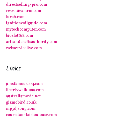
directselling-pro.com
revenuealarm.com
lurab.com
ignitioncoilguide.com
mytechcomputer.com
bioslot168.com
artsandcraftsauthority.com
webservicelive.com
Links
jimsfamousbbq.com
libertywalk-usa.com
australiamovie.net
gizmobird.co.uk
mp3djsong.com
coursdanglaistoulouse.com