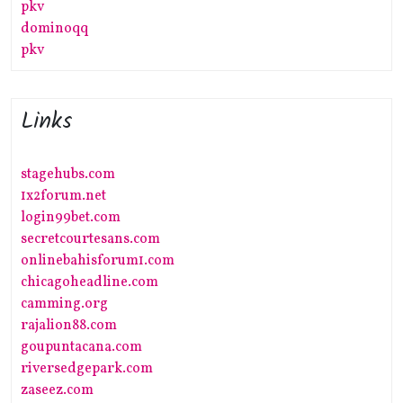
pkv
dominoqq
pkv
Links
stagehubs.com
1x2forum.net
login99bet.com
secretcourtesans.com
onlinebahisforum1.com
chicagoheadline.com
camming.org
rajalion88.com
goupuntacana.com
riversedgepark.com
zaseez.com