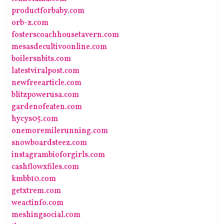
productforbaby.com
orb-z.com
fosterscoachhousetavern.com
mesasdecultivoonline.com
boilersnbits.com
latestviralpost.com
newfreearticle.com
blitzpowerusa.com
gardenofeaten.com
hycys05.com
onemoremilerunning.com
snowboardsteez.com
instagrambioforgirls.com
cashflowxfiles.com
kmbb10.com
getxtrem.com
weactinfo.com
meshingsocial.com