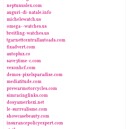
neptunuslex.com
auguri-di-natale.info
michelewatch.us
omega--watches.us
breitling-watches.us
tgarnettcentrallautoads.com
fixadvert.com
autopluz.co
save3time-c.com
vexonhcf.com
demos-pixelsparadise.com
mediatitude.com
prewarmotorcycles.com
simracinglinks.com
dosyamerkezi.net
le-surrealisme.com
showcasebeauty.com
insurancepolicyexpert.com