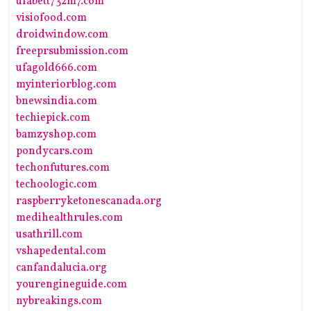
ufabett732m7.com
visiofood.com
droidwindow.com
freeprsubmission.com
ufagold666.com
myinteriorblog.com
bnewsindia.com
techiepick.com
bamzyshop.com
pondycars.com
techonfutures.com
techoologic.com
raspberryketonescanada.org
medihealthrules.com
usathrill.com
vshapedental.com
canfandalucia.org
yourengineguide.com
nybreakings.com