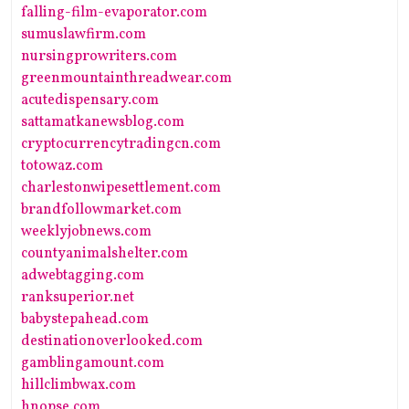
falling-film-evaporator.com
sumuslawfirm.com
nursingprowriters.com
greenmountainthreadwear.com
acutedispensary.com
sattamatkanewsblog.com
cryptocurrencytradingcn.com
totowaz.com
charlestonwipesettlement.com
brandfollowmarket.com
weeklyjobnews.com
countyanimalshelter.com
adwebtagging.com
ranksuperior.net
babystepahead.com
destinationoverlooked.com
gamblingamount.com
hillclimbwax.com
hnopse.com