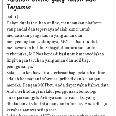
Terjamin
[ad_1]
Dalam dunia taruhan online, menemukan platform
yang andal dan tepercaya adalah kunci untuk
memastikan pengalaman yang aman dan
menyenangkan. Untungnya, MCPbet hadir untuk
menawarkan hal itu. Sebagai situs taruhan online
terkemuka, MCPbet berdedikasi untuk menyediakan
lingkungan taruhan yang aman dan adil bagi
penggunanya.
Salah satu kekhawatiran terbesar bagi petaruh online
adalah keamanan informasi pribadi dan keuangan
mereka. Dengan MCPbet, Anda dapat yakin bahwa data
Anda terlindungi melalui penggunaan teknologi
enkripsi canggih. Artinya semua transaksi yang
dilakukan di situs ini aman dan informasi Anda dijaga
kerahasiaannya setiap saat.