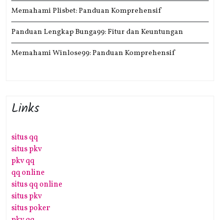
Memahami Plisbet: Panduan Komprehensif
Panduan Lengkap Bunga99: Fitur dan Keuntungan
Memahami Winlose99: Panduan Komprehensif
Links
situs qq
situs pkv
pkv qq
qq online
situs qq online
situs pkv
situs poker