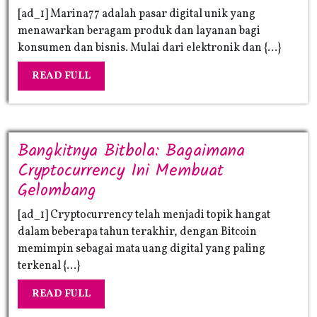
Pelancong
Dunia
[ad_1] Marina77 adalah pasar digital unik yang
Marina77:
menawarkan beragam produk dan layanan bagi
Menyelami
konsumen dan bisnis. Mulai dari elektronik dan {...}
Pasar
READ
READ FULL
Digital
FULL
Bangkitnya Bitbola: Bagaimana
Cryptocurrency Ini Membuat
Bangkitnya
Gelombang
Bitbola:
[ad_1] Cryptocurrency telah menjadi topik hangat
Bagaimana
dalam beberapa tahun terakhir, dengan Bitcoin
Cryptocurrency
memimpin sebagai mata uang digital yang paling
Ini
terkenal {...}
Membuat
READ
READ FULL
Gelombang
FULL