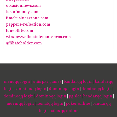
occasionnews.com
lustofmoney.com
timebusinesszone.com
peppers-reflection.com
tuneoflife.com
windowwellmaintenancepros.com
affiliateholder.com
menuqq login
|
situs pkv games
|
bandarqq login
|
bandarqq
login
|
dominoqq login
|
dominoqq login
|
dominoqq login
|
dominoqq login
|
dominoqq login
|
pg slot
|
bandarqq login
|
murniqq login
|
hematqq login
|
poker online
|
bandarqq
login
|
situs qq online