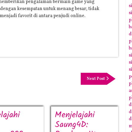
 memberikan pengalaman bermain game yang
s
 dengan kesempatan untuk menang besar, tidak
s
jadi favorit di antara penjudi online.
p
b
d
p
b
s
s
s
p
Next
Next Post
p
Post
a
p
d
lajahi
Menjelajahi
d
d
a
Saung4D:
m