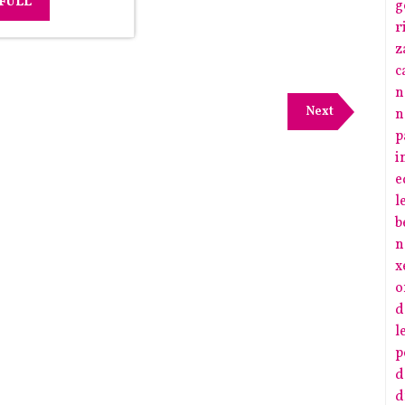
FULL
g
Kasino
FULL
r
Online
z
Lainnya
c
n
Next
Next
n
Post
p
i
e
l
b
n
x
o
d
l
p
d
d