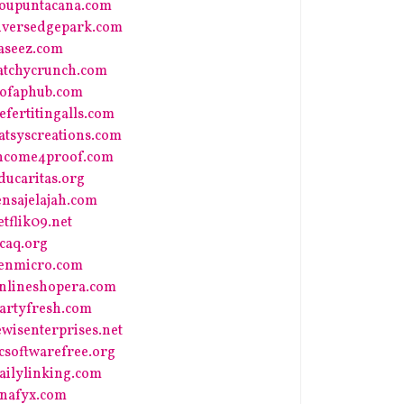
oupuntacana.com
iversedgepark.com
aseez.com
atchycrunch.com
ofaphub.com
efertitingalls.com
atsyscreations.com
ncome4proof.com
ducaritas.org
ensajelajah.com
etflik09.net
caq.org
enmicro.com
nlineshopera.com
artyfresh.com
ewisenterprises.net
csoftwarefree.org
ailylinking.com
nafyx.com