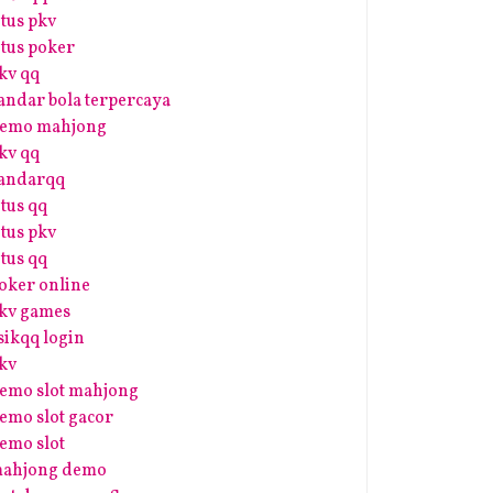
itus pkv
itus poker
kv qq
andar bola terpercaya
emo mahjong
kv qq
andarqq
itus qq
itus pkv
itus qq
oker online
kv games
sikqq login
kv
emo slot mahjong
emo slot gacor
emo slot
ahjong demo