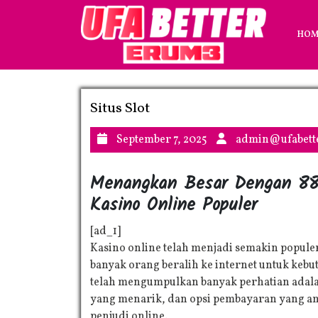
Skip
to
HOM
content
Situs Slot
Category
September
September 7, 2025
admin@ufabett
7,
2025
Menangkan Besar Dengan 88
Kasino Online Populer
[ad_1]
Kasino online telah menjadi semakin popule
banyak orang beralih ke internet untuk kebu
telah mengumpulkan banyak perhatian adala
yang menarik, dan opsi pembayaran yang am
penjudi online.