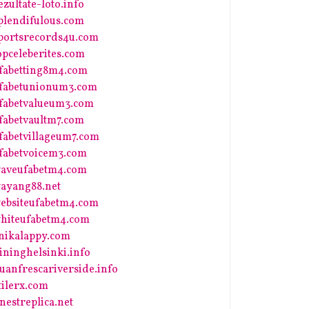
ezultate-loto.info
plendifulous.com
portsrecords4u.com
opceleberites.com
fabetting8m4.com
fabetunionum3.com
fabetvalueum3.com
fabetvaultm7.com
fabetvillageum7.com
fabetvoicem3.com
aveufabetm4.com
ayang88.net
ebsiteufabetm4.com
hiteufabetm4.com
nikalappy.com
ininghelsinki.info
uanfrescariverside.info
tilerx.com
inestreplica.net