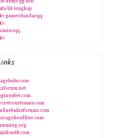
lot demo pg soft
ata hk lengkap
kv games bandarqq
kv
ominoqq
kv
Links
tagehubs.com
x2forum.net
ogin99bet.com
ecretcourtesans.com
nlinebahisforum1.com
hicagoheadline.com
amming.org
ajalion88.com