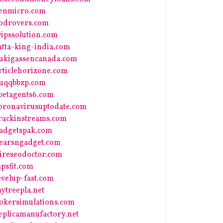
enmicro.com
odrovers.com
ripssolution.com
atta-king-india.com
ukigassencanada.com
rticlehorizone.com
uqqbbzp.com
betagents6.com
oronavirusuptodate.com
rackinstreams.com
adgetspak.com
earsngadget.com
ireseodoctor.com
apsfit.com
evelup-fast.com
ytreepla.net
okersimulations.com
eplicamanufactory.net