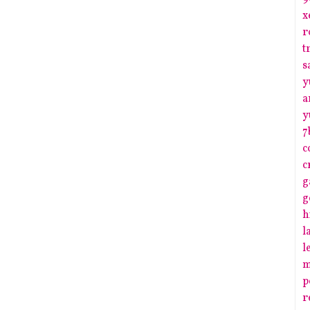
x
r
t
s
y
a
y
7
c
c
g
g
h
l
l
m
p
r