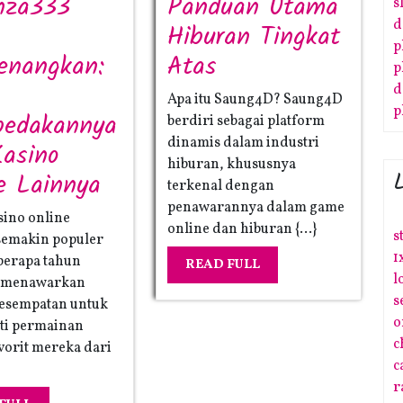
nza333
Panduan Utama
s
d
Hiburan Tingkat
p
Menjelajahi
enangkan:
Atas
p
Saung4D:
d
Apa itu Saung4D? Saung4D
p
Panduan
edakannya
berdiri sebagai platform
dinamis dalam industri
Utama
Kasino
hiburan, khususnya
Menjelajahi
Hiburan
e Lainnya
terkenal dengan
Dunia
Tingkat
penawarannya dalam game
sino online
online dan hiburan {...}
Bonanza333
Atas
s
semakin populer
1
berapa tahun
READ
yang
READ FULL
l
FULL
, menawarkan
Menyenangkan:
s
esempatan untuk
o
Yang
ti permainan
c
vorit mereka dari
Membedakannya
c
dari
r
READ