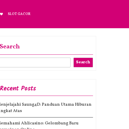
SLOT GACOR
Search
Search
Recent Posts
enjelajahi Saung4D: Panduan Utama Hiburan
ingkat Atas
emahami Ahlicasino: Gelombang Baru