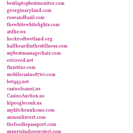
bestlaptopbestmonitor.com
georginaryland.com
roseandbasil.com
thewhitewhitelights.com
atdhe.ws
heckrodtwetland.org
halfheardinthestillness.com
mybestmassagechair.com
ericreed.net
fluxetine.com
mobilecasino8760.com
betqq3.net
casinoloans5.us
CasinoAuction.us
kipooglecouk.us
mykitchennhome.com
aumoulinvert.com
thefoodiepassport.com
superwindowproject.com