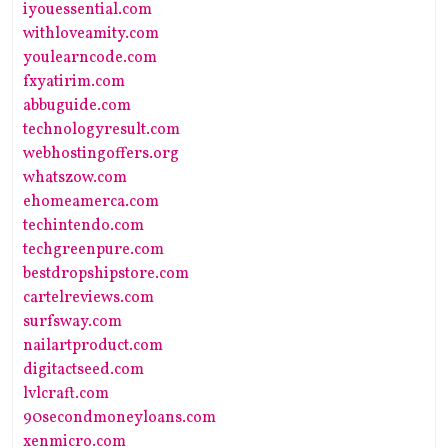
iyouessential.com
withloveamity.com
youlearncode.com
fxyatirim.com
abbuguide.com
technologyresult.com
webhostingoffers.org
whatszow.com
ehomeamerca.com
techintendo.com
techgreenpure.com
bestdropshipstore.com
cartelreviews.com
surfsway.com
nailartproduct.com
digitactseed.com
lvlcraft.com
90secondmoneyloans.com
xenmicro.com