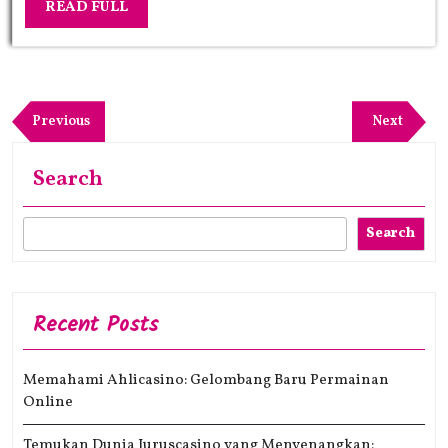
READ
READ FULL
di
FULL
Dewa89
Post
navigation
Previous
Next
Previous
Next
Post
Post
Search
Search
Recent Posts
Memahami Ahlicasino: Gelombang Baru Permainan
Online
Temukan Dunia Juruscasino yang Menyenangkan: