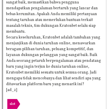
sangat baik, memastikan bahwa pengguna
mendapatkan pengalaman bertaruh yang lancar dan
bebas kerumitan. Apakah Anda memiliki pertanyaan
tentang taruhan atau memerlukan bantuan terkait
masalah teknis, tim dukungan Kratonbet selalu siap
membantu.
Secara keseluruhan, Kratonbet adalah tambahan yang
menjanjikan di dunia taruhan online, menawarkan
beragam pilihan taruhan, peluang kompetitif, dan
layanan dukungan pelanggan yang sangat baik. Baik
Anda seorang petaruh berpengalaman atau pendatang
baru yang ingin terjun ke dunia taruhan online,
Kratonbet memiliki sesuatu untuk semua orang. Jadi
mengapa tidak mencobanya dan lihat sendiri apa yang
ditawarkan platform baru yang menarik ini?
[ad_2]
slot