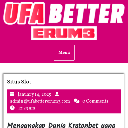
Skip
to
content
Menu
Situs Slot
Category
January
January 14, 2025
14,
admin@ufabettererum3.co
admin@ufabettererum3.com
0 Comments
2025
12:23 am
Mengungkap Dunia Kratonbet yang