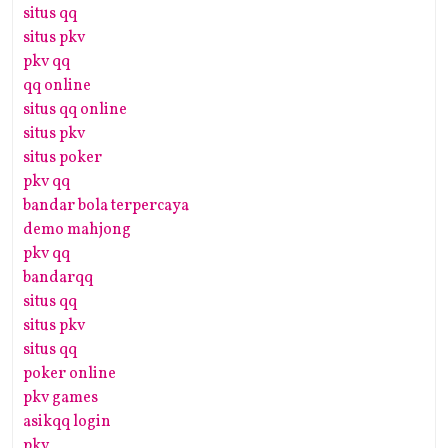
situs qq
situs pkv
pkv qq
qq online
situs qq online
situs pkv
situs poker
pkv qq
bandar bola terpercaya
demo mahjong
pkv qq
bandarqq
situs qq
situs pkv
situs qq
poker online
pkv games
asikqq login
pkv