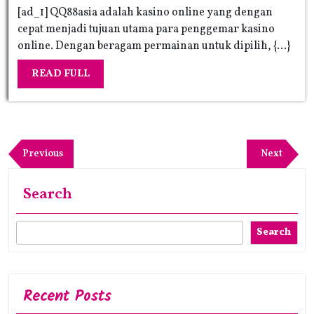
Tujuan
[ad_1] QQ88asia adalah kasino online yang dengan
Utama
cepat menjadi tujuan utama para penggemar kasino
Penggemar
online. Dengan beragam permainan untuk dipilih, {...}
Kasino
READ
READ FULL
Online
FULL
Post
navigation
Previous
Next
Previous
Next
Post
Post
Search
Search
Recent Posts