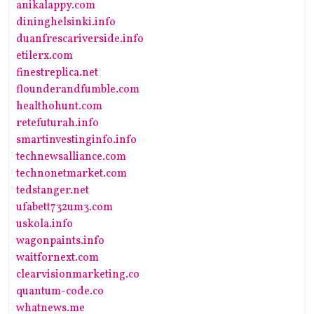
anikalappy.com
dininghelsinki.info
duanfrescariverside.info
etilerx.com
finestreplica.net
flounderandfumble.com
healthohunt.com
retefuturah.info
smartinvestinginfo.info
technewsalliance.com
technonetmarket.com
tedstanger.net
ufabett732um3.com
uskola.info
wagonpaints.info
waitfornext.com
clearvisionmarketing.co
quantum-code.co
whatnews.me