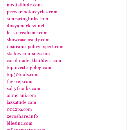
mediatitude.com
prewarmotorcycles.com
simracinglinks.com
dosyamerkezi.net
le-surrealisme.com
showcasebeauty.com
insurancepolicyexpert.com
statkeycompany.com
carolinadeckbuilders.com
topinvestingblog.com
top50tools.com
the-rep.com
saltyfranks.com
annerani.com
jazzatude.com
0022pa.com
zeroshare.info
bilesinc.com