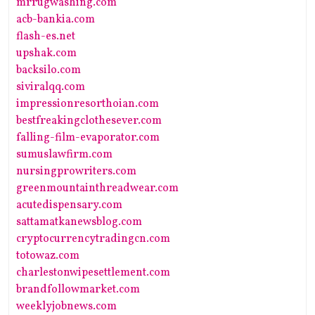
mrrugwashing.com
acb-bankia.com
flash-es.net
upshak.com
backsilo.com
siviralqq.com
impressionresorthoian.com
bestfreakingclothesever.com
falling-film-evaporator.com
sumuslawfirm.com
nursingprowriters.com
greenmountainthreadwear.com
acutedispensary.com
sattamatkanewsblog.com
cryptocurrencytradingcn.com
totowaz.com
charlestonwipesettlement.com
brandfollowmarket.com
weeklyjobnews.com