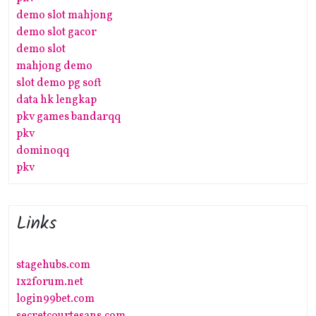
demo slot mahjong
demo slot gacor
demo slot
mahjong demo
slot demo pg soft
data hk lengkap
pkv games bandarqq
pkv
dominoqq
pkv
Links
stagehubs.com
1x2forum.net
login99bet.com