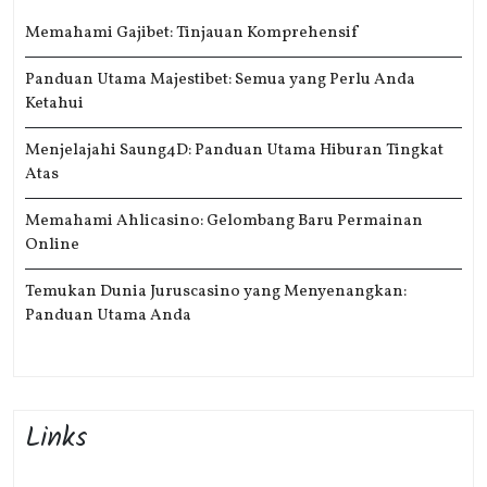
Memahami Gajibet: Tinjauan Komprehensif
Panduan Utama Majestibet: Semua yang Perlu Anda
Ketahui
Menjelajahi Saung4D: Panduan Utama Hiburan Tingkat
Atas
Memahami Ahlicasino: Gelombang Baru Permainan
Online
Temukan Dunia Juruscasino yang Menyenangkan:
Panduan Utama Anda
Links