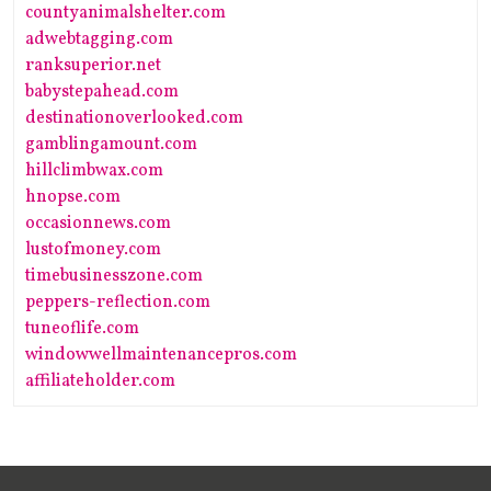
countyanimalshelter.com
adwebtagging.com
ranksuperior.net
babystepahead.com
destinationoverlooked.com
gamblingamount.com
hillclimbwax.com
hnopse.com
occasionnews.com
lustofmoney.com
timebusinesszone.com
peppers-reflection.com
tuneoflife.com
windowwellmaintenancepros.com
affiliateholder.com