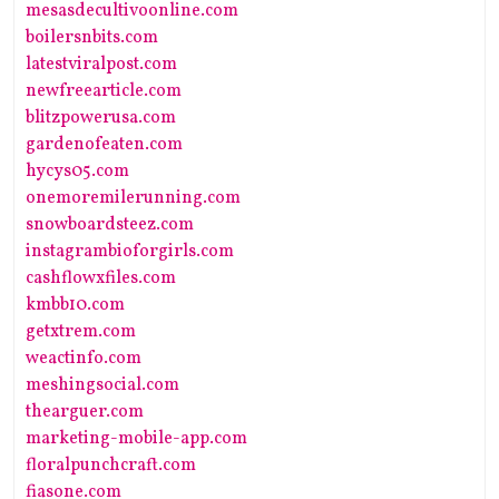
mesasdecultivoonline.com
boilersnbits.com
latestviralpost.com
newfreearticle.com
blitzpowerusa.com
gardenofeaten.com
hycys05.com
onemoremilerunning.com
snowboardsteez.com
instagrambioforgirls.com
cashflowxfiles.com
kmbb10.com
getxtrem.com
weactinfo.com
meshingsocial.com
thearguer.com
marketing-mobile-app.com
floralpunchcraft.com
fiasone.com