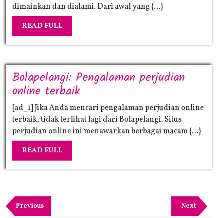
Master:
dimainkan dan dialami. Dari awal yang {...}
Bagaimana
READ
READ FULL
Master188
FULL
Merevolusi
Industri
Game
Bolapelangi: Pengalaman perjudian
Bolapelangi:
online terbaik
Pengalaman
[ad_1] Jika Anda mencari pengalaman perjudian online
perjudian
terbaik, tidak terlihat lagi dari Bolapelangi. Situs
online
perjudian online ini menawarkan berbagai macam {...}
terbaik
READ
READ FULL
FULL
Post
navigation
Previous
Next
Previous
Next
Post
Post