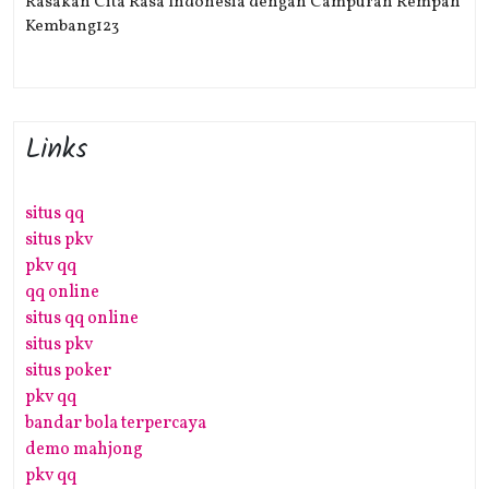
Rasakan Cita Rasa Indonesia dengan Campuran Rempah
Kembang123
Links
situs qq
situs pkv
pkv qq
qq online
situs qq online
situs pkv
situs poker
pkv qq
bandar bola terpercaya
demo mahjong
pkv qq