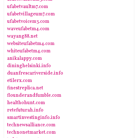
ufabetvaultm7.com
ufabetvillageum7.com
ufabetvoicem3.com
waveufabetm4.com
wayang88.net
websiteufabetm4.com
whiteufabetm4.com
anikalappy.com
dininghelsinki.info
duanfrescariverside.info
etilerx.com
finestreplica.net
flounderandfumble.com
healthohunt.com
retefuturah.info
smartinvestinginfo.info
technewsalliance.com
technonetmarket.com