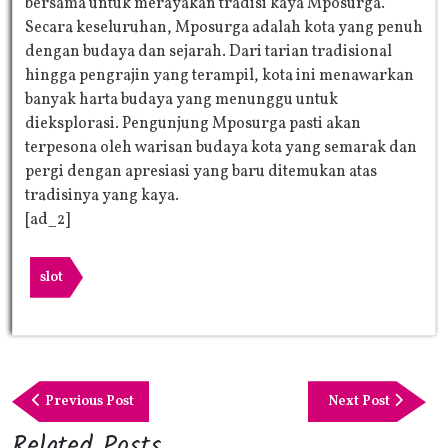
bersama untuk merayakan tradisi kaya Mposurga.
Secara keseluruhan, Mposurga adalah kota yang penuh
dengan budaya dan sejarah. Dari tarian tradisional
hingga pengrajin yang terampil, kota ini menawarkan
banyak harta budaya yang menunggu untuk
dieksplorasi. Pengunjung Mposurga pasti akan
terpesona oleh warisan budaya kota yang semarak dan
pergi dengan apresiasi yang baru ditemukan atas
tradisinya yang kaya.
[ad_2]
slot
Post
navigation
Previous
Next
Previous Post
Next Post
Post
Post
Related Posts