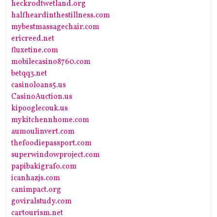
heckrodtwetland.org
halfheardinthestillness.com
mybestmassagechair.com
ericreed.net
fluxetine.com
mobilecasino8760.com
betqq3.net
casinoloans5.us
CasinoAuction.us
kipooglecouk.us
mykitchennhome.com
aumoulinvert.com
thefoodiepassport.com
superwindowproject.com
papibakigrafo.com
icanhazjs.com
canimpact.org
goviralstudy.com
cartourism.net