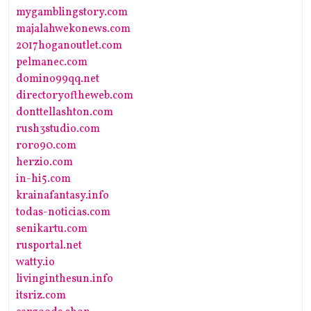
mygamblingstory.com
majalahwekonews.com
2017hoganoutlet.com
pelmanec.com
domino99qq.net
directoryoftheweb.com
donttellashton.com
rush3studio.com
roro90.com
herzio.com
in-hi5.com
krainafantasy.info
todas-noticias.com
senikartu.com
rusportal.net
watty.io
livinginthesun.info
itsriz.com