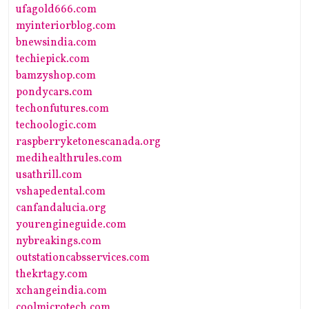
ufagold666.com
myinteriorblog.com
bnewsindia.com
techiepick.com
bamzyshop.com
pondycars.com
techonfutures.com
techoologic.com
raspberryketonescanada.org
medihealthrules.com
usathrill.com
vshapedental.com
canfandalucia.org
yourengineguide.com
nybreakings.com
outstationcabsservices.com
thekrtagy.com
xchangeindia.com
coolmicrotech.com