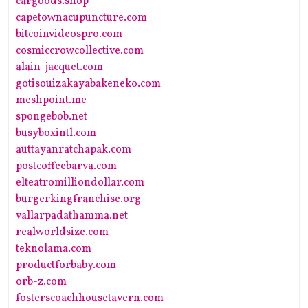
cargoods.shop
capetownacupuncture.com
bitcoinvideospro.com
cosmiccrowcollective.com
alain-jacquet.com
gotisouizakayabakeneko.com
meshpoint.me
spongebob.net
busyboxintl.com
auttayanratchapak.com
postcoffeebarva.com
elteatromilliondollar.com
burgerkingfranchise.org
vallarpadathamma.net
realworldsize.com
teknolama.com
productforbaby.com
orb-z.com
fosterscoachhousetavern.com