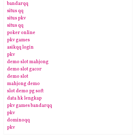
bandarqq
situs qq
situs pkv
situs qq
poker online
pkv games
asikqq login
pkv
demo slot mahjong
demo slot gacor
demo slot
mahjong demo
slot demo pg soft
data hk lengkap
pkv games bandarqq
pkv
dominoqq
pkv