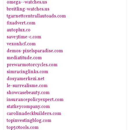
omega--watches.us
breitling-watches.us
tgarnettcentrallautoads.com
fixadvert.com
autopluz.co
save3time-c.com
vexonhcf.com
demos-pixelsparadise.com
mediatitude.com
prewarmotorcycles.com
simracinglinks.com
dosyamerkezi.net
le-surrealisme.com
showcasebeauty.com
insurancepolicyexpert.com
statkeycompany.com
carolinadeckbuilders.com
topinvestingblog.com
top50tools.com