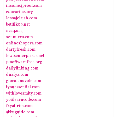
income4proof.com
educaritas.org
lensajelajah.com
betflik09.net
ncaq.org
xenmicro.com
onlineshopera.com
dartyfresh.com
lewisenterprises.net
pcsoftwarefree.org
dailylinking.com
dnafyx.com
giocolenuvole.com
iyouessential.com
withloveamity.com
youlearncode.com
fxyatirim.com
abbuguide.com