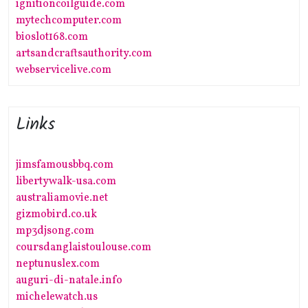
ignitioncoilguide.com
mytechcomputer.com
bioslot168.com
artsandcraftsauthority.com
webservicelive.com
Links
jimsfamousbbq.com
libertywalk-usa.com
australiamovie.net
gizmobird.co.uk
mp3djsong.com
coursdanglaistoulouse.com
neptunuslex.com
auguri-di-natale.info
michelewatch.us