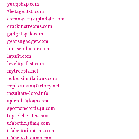
yuqqbbzp.com
7betagents6.com
coronavirusuptodate.com
crackinstreams.com
gadgetspak.com
gearsngadget.com
hireseodoctor.com
lapsfit.com
levelup-fast.com
mytreepla.net
pokersimulations.com
replicamanufactory.net
rezultate-loto.info
splendifulous.com
sportsrecords4u.com
topceleberites.com
ufabetting8m4.com
ufabetunionum3.com
ufabetvalueum3.com