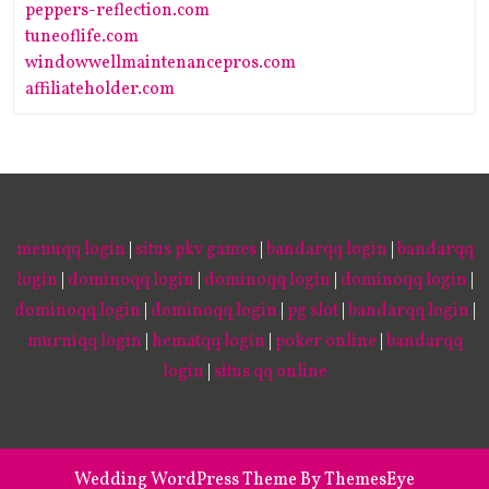
peppers-reflection.com
tuneoflife.com
windowwellmaintenancepros.com
affiliateholder.com
menuqq login
|
situs pkv games
|
bandarqq login
|
bandarqq
login
|
dominoqq login
|
dominoqq login
|
dominoqq login
|
dominoqq login
|
dominoqq login
|
pg slot
|
bandarqq login
|
murniqq login
|
hematqq login
|
poker online
|
bandarqq
login
|
situs qq online
Wedding WordPress Theme
By ThemesEye