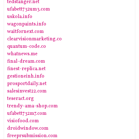
tedstanger.net
ufabett732um3.com
uskola.info
wagonpaints.info
waitfornext.com
clearvisionmarketing.co
quantum-code.co
whatnews.me
final-dream.com
finest-replica.net
gestioneinh.info
prosportdaily.net
salesinvest22.com
teseract.org
trendy-ama-shop.com
ufabett732m7.com
visiofood.com
droidwindow.com
freeprsubmission.com