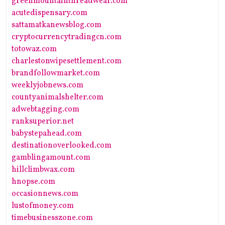
greenmountainthreadwear.com
acutedispensary.com
sattamatkanewsblog.com
cryptocurrencytradingcn.com
totowaz.com
charlestonwipesettlement.com
brandfollowmarket.com
weeklyjobnews.com
countyanimalshelter.com
adwebtagging.com
ranksuperior.net
babystepahead.com
destinationoverlooked.com
gamblingamount.com
hillclimbwax.com
hnopse.com
occasionnews.com
lustofmoney.com
timebusinesszone.com