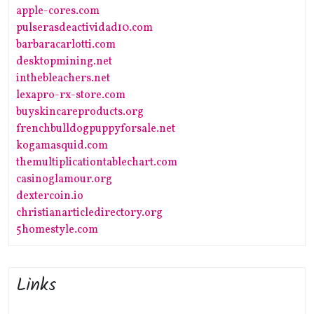
apple-cores.com
pulserasdeactividad10.com
barbaracarlotti.com
desktopmining.net
inthebleachers.net
lexapro-rx-store.com
buyskincareproducts.org
frenchbulldogpuppyforsale.net
kogamasquid.com
themultiplicationtablechart.com
casinoglamour.org
dextercoin.io
christianarticledirectory.org
5homestyle.com
Links