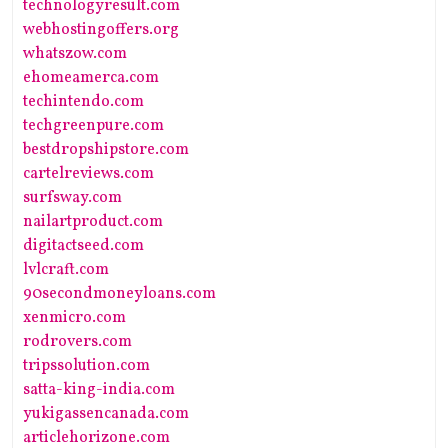
technologyresult.com
webhostingoffers.org
whatszow.com
ehomeamerca.com
techintendo.com
techgreenpure.com
bestdropshipstore.com
cartelreviews.com
surfsway.com
nailartproduct.com
digitactseed.com
lvlcraft.com
90secondmoneyloans.com
xenmicro.com
rodrovers.com
tripssolution.com
satta-king-india.com
yukigassencanada.com
articlehorizone.com