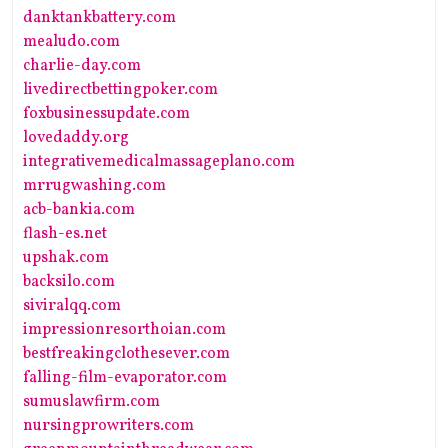
danktankbattery.com
mealudo.com
charlie-day.com
livedirectbettingpoker.com
foxbusinessupdate.com
lovedaddy.org
integrativemedicalmassageplano.com
mrrugwashing.com
acb-bankia.com
flash-es.net
upshak.com
backsilo.com
siviralqq.com
impressionresorthoian.com
bestfreakingclothesever.com
falling-film-evaporator.com
sumuslawfirm.com
nursingprowriters.com