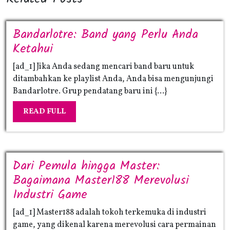
Bandarlotre: Band yang Perlu Anda
Bandarlotre:
Ketahui
Band
[ad_1] Jika Anda sedang mencari band baru untuk
yang
ditambahkan ke playlist Anda, Anda bisa mengunjungi
Perlu
Bandarlotre. Grup pendatang baru ini {...}
Anda
READ
READ FULL
Ketahui
FULL
Dari Pemula hingga Master:
Bagaimana Master188 Merevolusi
Dari
Industri Game
Pemula
[ad_1] Master188 adalah tokoh terkemuka di industri
hingga
game, yang dikenal karena merevolusi cara permainan