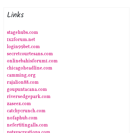
Links
stagehubs.com
1x2forum.net
login99bet.com
secretcourtesans.com
onlinebahisforum1.com
chicagoheadline.com
camming.org
rajalion88.com
goupuntacana.com
riversedgepark.com
zaseez.com
catchycrunch.com
nofaphub.com
nefertitingalls.com
patsyscreations.com