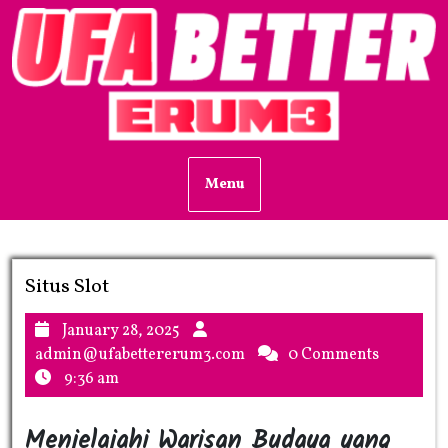
Skip
to
content
Menu
Situs Slot
Category
January
January 28, 2025
28,
admin@ufabettererum3.co
admin@ufabettererum3.com
0 Comments
2025
9:36 am
Menjelajahi Warisan Budaya yang