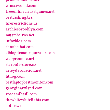
promocioname.net
wimaxworld.com
freeonlinecricketgames.net
bestcashing.biz
firerestrictions.us
archiesbrooklyn.com
muambeiros.net
infozblog.com
chonbaihat.com
elblogdeoscargonzalez.com
webpromote.net
steroids-store.co
arteydecoracion.net
fithog.com
bestlaptopbestmonitor.com
georginaryland.com
roseandbasil.com
thewhitewhitelights.com
atdhe.ws