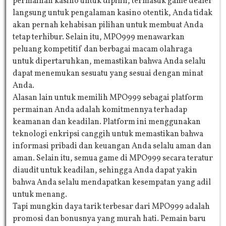
permainan kasino untuk dipilih, termasuk game dealer
langsung untuk pengalaman kasino otentik, Anda tidak
akan pernah kehabisan pilihan untuk membuat Anda
tetap terhibur. Selain itu, MPO999 menawarkan
peluang kompetitif dan berbagai macam olahraga
untuk dipertaruhkan, memastikan bahwa Anda selalu
dapat menemukan sesuatu yang sesuai dengan minat
Anda.
Alasan lain untuk memilih MPO999 sebagai platform
permainan Anda adalah komitmennya terhadap
keamanan dan keadilan. Platform ini menggunakan
teknologi enkripsi canggih untuk memastikan bahwa
informasi pribadi dan keuangan Anda selalu aman dan
aman. Selain itu, semua game di MPO999 secara teratur
diaudit untuk keadilan, sehingga Anda dapat yakin
bahwa Anda selalu mendapatkan kesempatan yang adil
untuk menang.
Tapi mungkin daya tarik terbesar dari MPO999 adalah
promosi dan bonusnya yang murah hati. Pemain baru