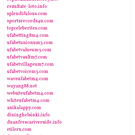
rezultate-loto.info
splendifulous.com
sportsrecords4u.com
topceleberites.com
ufabetting8m4.com
ufabetunionum3.com
ufabetvalueum3.com
ufabetvaultm7.com
ufabetvillageum7.com
ufabetvoicem3.com
waveufabetm4.com
wayang88.net
websiteufabetm4.com
whiteufabetm4.com
anikalappy.com
dininghelsinki.info
duanfrescariverside.info
etilerx.com