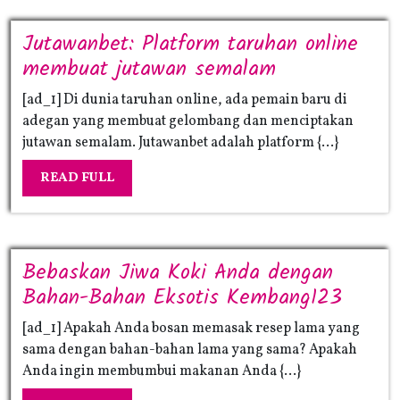
Jutawanbet: Platform taruhan online
Jutawanbet:
membuat jutawan semalam
Platform
[ad_1] Di dunia taruhan online, ada pemain baru di
taruhan
adegan yang membuat gelombang dan menciptakan
online
jutawan semalam. Jutawanbet adalah platform {...}
membuat
READ
READ FULL
jutawan
FULL
semalam
Bebaskan Jiwa Koki Anda dengan
Bebas
Bahan-Bahan Eksotis Kembang123
Jiwa
[ad_1] Apakah Anda bosan memasak resep lama yang
Koki
sama dengan bahan-bahan lama yang sama? Apakah
Anda
Anda ingin membumbui makanan Anda {...}
denga