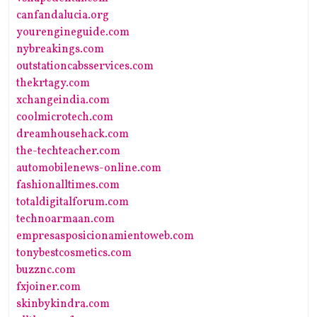
canfandalucia.org
yourengineguide.com
nybreakings.com
outstationcabsservices.com
thekrtagy.com
xchangeindia.com
coolmicrotech.com
dreamhousehack.com
the-techteacher.com
automobilenews-online.com
fashionalltimes.com
totaldigitalforum.com
technoarmaan.com
empresasposicionamientoweb.com
tonybestcosmetics.com
buzznc.com
fxjoiner.com
skinbykindra.com