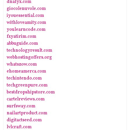
dnafyx.com
giocolenuvole.com
iyouessential.com
withloveamity.com
youlearncode.com
fxyatirim.com
abbuguide.com
technologyresult.com
webhostingoffers.org
whatszow.com
ehomeamerca.com
techintendo.com
techgreenpure.com
bestdropshipstore.com
cartelreviews.com
surfsway.com
nailartproduct.com
digitactseed.com
lvlcraft.com