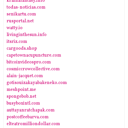
krainafantasy.info
todas-noticias.com
senikartu.com
rusportal.net
watty.io
livinginthesun.info
itsriz.com
cargoods.shop
capetownacupuncture.com
bitcoinvideospro.com
cosmiccrowcollective.com
alain-jacquet.com
gotisouizakayabakeneko.com
meshpoint.me
spongebob.net
busyboxintl.com
auttayanratchapak.com
postcoffeebarva.com
elteatromilliondollar.com