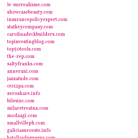
le-surrealisme.com
showcasebeauty.com
insurancepolicyexpert.com
statkeycompany.com
carolinadeckbuilders.com
topinvestingblog.com
top50tools.com
the-rep.com
saltyfranks.com
annerani.com
jazzatude.com
0022pa.com
zeroshare.info
bilesinc.com
milaretreatnz.com
modaagi.com
smallvilleph.com
galiciasuroeste.info