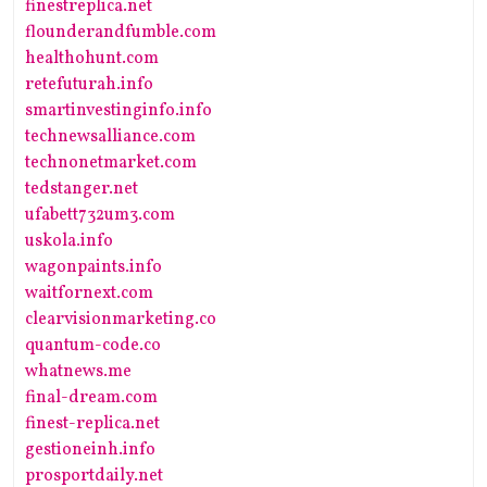
finestreplica.net
flounderandfumble.com
healthohunt.com
retefuturah.info
smartinvestinginfo.info
technewsalliance.com
technonetmarket.com
tedstanger.net
ufabett732um3.com
uskola.info
wagonpaints.info
waitfornext.com
clearvisionmarketing.co
quantum-code.co
whatnews.me
final-dream.com
finest-replica.net
gestioneinh.info
prosportdaily.net