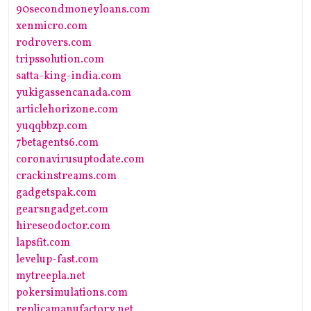
90secondmoneyloans.com
xenmicro.com
rodrovers.com
tripssolution.com
satta-king-india.com
yukigassencanada.com
articlehorizone.com
yuqqbbzp.com
7betagents6.com
coronavirusuptodate.com
crackinstreams.com
gadgetspak.com
gearsngadget.com
hireseodoctor.com
lapsfit.com
levelup-fast.com
mytreepla.net
pokersimulations.com
replicamanufactory.net