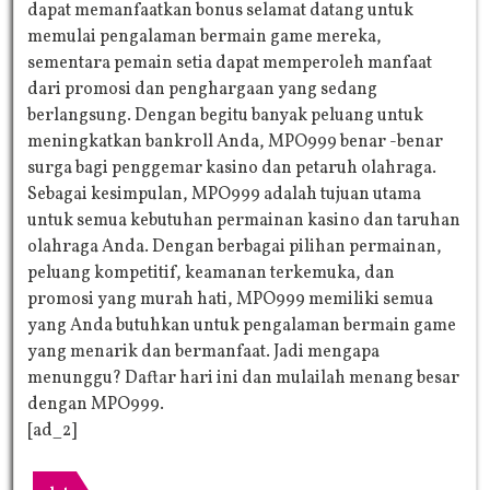
dapat memanfaatkan bonus selamat datang untuk
memulai pengalaman bermain game mereka,
sementara pemain setia dapat memperoleh manfaat
dari promosi dan penghargaan yang sedang
berlangsung. Dengan begitu banyak peluang untuk
meningkatkan bankroll Anda, MPO999 benar -benar
surga bagi penggemar kasino dan petaruh olahraga.
Sebagai kesimpulan, MPO999 adalah tujuan utama
untuk semua kebutuhan permainan kasino dan taruhan
olahraga Anda. Dengan berbagai pilihan permainan,
peluang kompetitif, keamanan terkemuka, dan
promosi yang murah hati, MPO999 memiliki semua
yang Anda butuhkan untuk pengalaman bermain game
yang menarik dan bermanfaat. Jadi mengapa
menunggu? Daftar hari ini dan mulailah menang besar
dengan MPO999.
[ad_2]