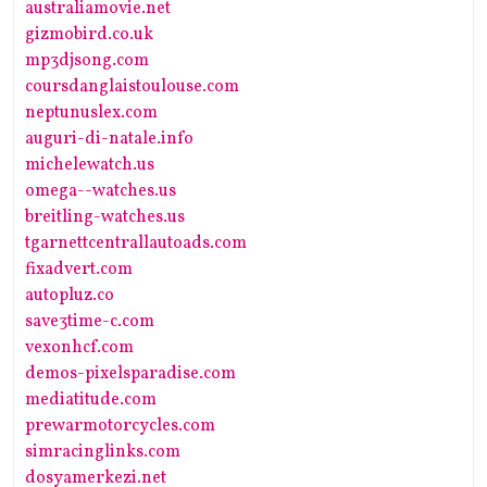
australiamovie.net
gizmobird.co.uk
mp3djsong.com
coursdanglaistoulouse.com
neptunuslex.com
auguri-di-natale.info
michelewatch.us
omega--watches.us
breitling-watches.us
tgarnettcentrallautoads.com
fixadvert.com
autopluz.co
save3time-c.com
vexonhcf.com
demos-pixelsparadise.com
mediatitude.com
prewarmotorcycles.com
simracinglinks.com
dosyamerkezi.net