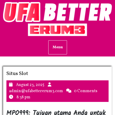
Skip
to
content
Menu
Situs Slot
Category
August
August 23, 2025
23,
admin@ufabettererum3.co
admin@ufabettererum3.com
0 Comments
2025
8:38 pm
MPO999: Tujuan utama Anda untuk