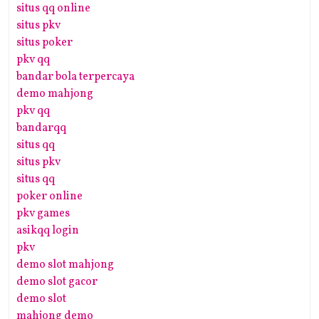
situs qq online
situs pkv
situs poker
pkv qq
bandar bola terpercaya
demo mahjong
pkv qq
bandarqq
situs qq
situs pkv
situs qq
poker online
pkv games
asikqq login
pkv
demo slot mahjong
demo slot gacor
demo slot
mahjong demo