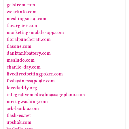
getxtrem.com
weactinfo.com
meshingsocial.com
thearguer.com
marketing-mobile-app.com
floralpunchcraft.com
fiasone.com
danktankbattery.com
mealudo.com
charlie-day.com
livedirectbettingpoker.com
foxbusinessupdate.com
lovedaddy.org
integrativemedicalmassageplano.com
mrrugwashing.com
acb-bankia.com
flash-es.net
upshak.com