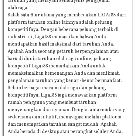
taruhan yang melayani semua jenis penggemar
olahraga.
Salah satu fitur utama yang membedakan LIGA188 dari
platform taruhan online lainnya adalah peluang
kompetitifnya. Dengan beberapa peluang terbaik di
industri ini, Liga188 memastikan bahwa Anda
mendapatkan hasil maksimal dari taruhan Anda.
Apakah Anda seorang petaruh berpengalaman atau
baru di dunia taruhan olahraga online, peluang
kompetitif Liga188 memudahkan Anda untuk
memaksimalkan kemenangan Anda dan menikmati
pengalaman taruhan yang benar -benar bermanfaat.
Selain berbagai macam olahraga dan peluang
kompetitifnya, Liga188 juga menawarkan platform
ramah pengguna yang membuat taruhan
menyenangkan dan nyaman. Dengan antarmuka yang
sederhana dan intuitif, menavigasi melalui platform
dan menempatkan taruhan sangat mudah. Apakah
Anda berada di desktop atau perangkat seluler Anda,