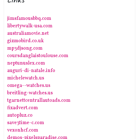
Links
jimsfamousbbq.com
libertywalk-usa.com
australiamovie.net
gizmobird.co.uk
mp3djsong.com
coursdanglaistoulouse.com
neptunuslex.com
auguri-di-natale.info
michelewatch.us
omega--watches.us
breitling-watches.us
tgarnettcentrallautoads.com
fixadvert.com
autopluz.co
save3time-c.com
vexonhcf.com
demos-pixelsparadise.com