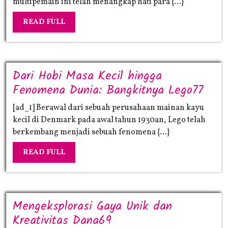
Melihat
multipemain ini telah menangkap hati para {...}
lebih
READ
READ FULL
dekat
FULL
pada
sensasi
game
Dari Hobi Masa Kecil hingga
online
Dari
Fenomena Dunia: Bangkitnya Lego77
Hobi
[ad_1] Berawal dari sebuah perusahaan mainan kayu
Mas
kecil di Denmark pada awal tahun 1930an, Lego telah
Kecil
berkembang menjadi sebuah fenomena {...}
hing
READ
READ FULL
Fen
FULL
Duni
Bang
Lego
Mengeksplorasi Gaya Unik dan
Mengeksplorasi
Kreativitas Dana69