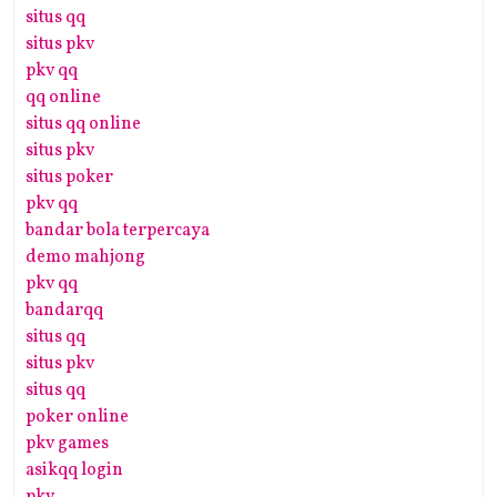
situs qq
situs pkv
pkv qq
qq online
situs qq online
situs pkv
situs poker
pkv qq
bandar bola terpercaya
demo mahjong
pkv qq
bandarqq
situs qq
situs pkv
situs qq
poker online
pkv games
asikqq login