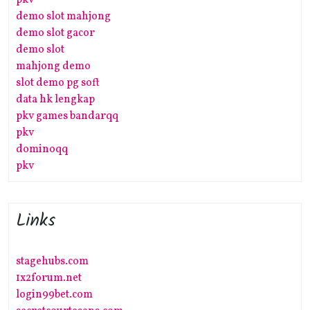
pkv
demo slot mahjong
demo slot gacor
demo slot
mahjong demo
slot demo pg soft
data hk lengkap
pkv games bandarqq
pkv
dominoqq
pkv
Links
stagehubs.com
1x2forum.net
login99bet.com