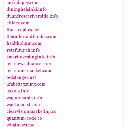
anikalappy.com
dininghelsinki.info
duanfrescariverside.info
etilerx.com
finestreplica.net
flounderandfumble.com
healthohunt.com
retefuturah.info
smartinvestinginfo.info
technewsalliance.com
technonetmarket.com
tedstanger.net
ufabett732um3.com
uskola.info
wagonpaints.info
waitfornext.com
clearvisionmarketing.co
quantum-code.co
whatnews.me