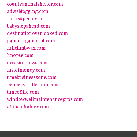
countyanimalshelter.com
adwebtagging.com
ranksuperior.net
babystepahead.com
destinationoverlooked.com
gamblingamount.com
hillclimbwax.com
hnopse.com
occasionnews.com
lustofmoney.com
timebusinesszone.com
peppers-reflection.com
tuneoflife.com
windowwellmaintenancepros.com
affiliateholder.com