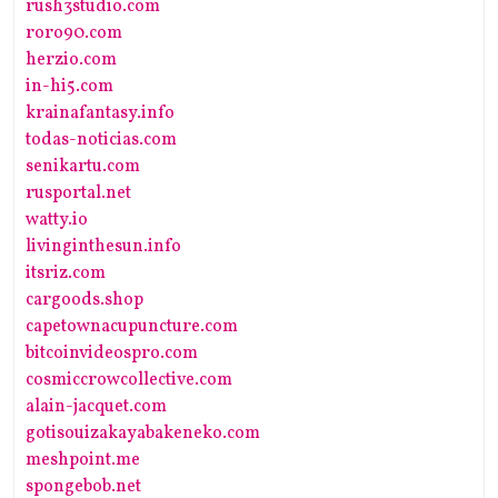
rush3studio.com
roro90.com
herzio.com
in-hi5.com
krainafantasy.info
todas-noticias.com
senikartu.com
rusportal.net
watty.io
livinginthesun.info
itsriz.com
cargoods.shop
capetownacupuncture.com
bitcoinvideospro.com
cosmiccrowcollective.com
alain-jacquet.com
gotisouizakayabakeneko.com
meshpoint.me
spongebob.net