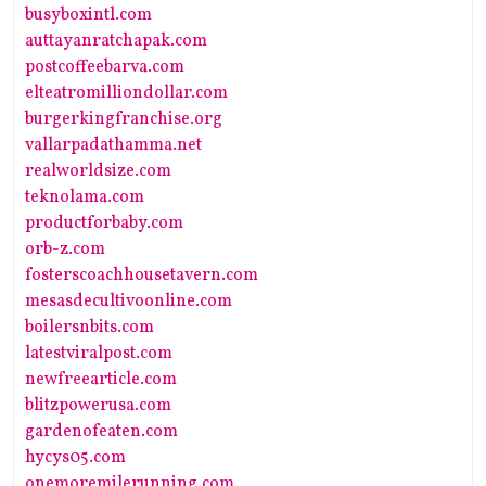
busyboxintl.com
auttayanratchapak.com
postcoffeebarva.com
elteatromilliondollar.com
burgerkingfranchise.org
vallarpadathamma.net
realworldsize.com
teknolama.com
productforbaby.com
orb-z.com
fosterscoachhousetavern.com
mesasdecultivoonline.com
boilersnbits.com
latestviralpost.com
newfreearticle.com
blitzpowerusa.com
gardenofeaten.com
hycys05.com
onemoremilerunning.com