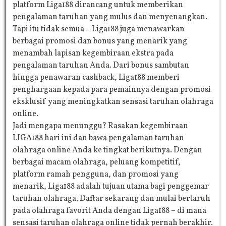
platform Liga188 dirancang untuk memberikan
pengalaman taruhan yang mulus dan menyenangkan.
Tapi itu tidak semua – Liga188 juga menawarkan
berbagai promosi dan bonus yang menarik yang
menambah lapisan kegembiraan ekstra pada
pengalaman taruhan Anda. Dari bonus sambutan
hingga penawaran cashback, Liga188 memberi
penghargaan kepada para pemainnya dengan promosi
eksklusif yang meningkatkan sensasi taruhan olahraga
online.
Jadi mengapa menunggu? Rasakan kegembiraan
LIGA188 hari ini dan bawa pengalaman taruhan
olahraga online Anda ke tingkat berikutnya. Dengan
berbagai macam olahraga, peluang kompetitif,
platform ramah pengguna, dan promosi yang
menarik, Liga188 adalah tujuan utama bagi penggemar
taruhan olahraga. Daftar sekarang dan mulai bertaruh
pada olahraga favorit Anda dengan Liga188 – di mana
sensasi taruhan olahraga online tidak pernah berakhir.