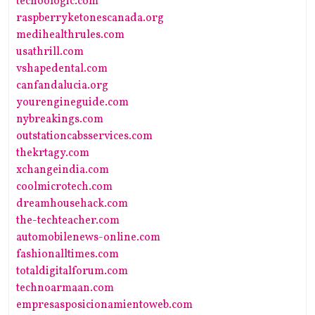
techoologic.com
raspberryketonescanada.org
medihealthrules.com
usathrill.com
vshapedental.com
canfandalucia.org
yourengineguide.com
nybreakings.com
outstationcabsservices.com
thekrtagy.com
xchangeindia.com
coolmicrotech.com
dreamhousehack.com
the-techteacher.com
automobilenews-online.com
fashionalltimes.com
totaldigitalforum.com
technoarmaan.com
empresasposicionamientoweb.com