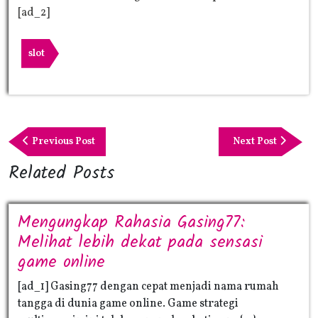
[ad_2]
slot
Post
navigation
Previous
Next
Previous Post
Next Post
Post
Post
Related Posts
Mengungkap Rahasia Gasing77:
Melihat lebih dekat pada sensasi
Mengungkap
game online
Rahasia
[ad_1] Gasing77 dengan cepat menjadi nama rumah
Gasing77:
tangga di dunia game online. Game strategi