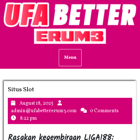
Skip
to
content
Menu
Situs Slot
Category
August
August 18, 2025
18,
admin@ufabettererum3.co
admin@ufabettererum3.com
0 Comments
2025
8:22 pm
Rasakan kegembiraan LIGA188: