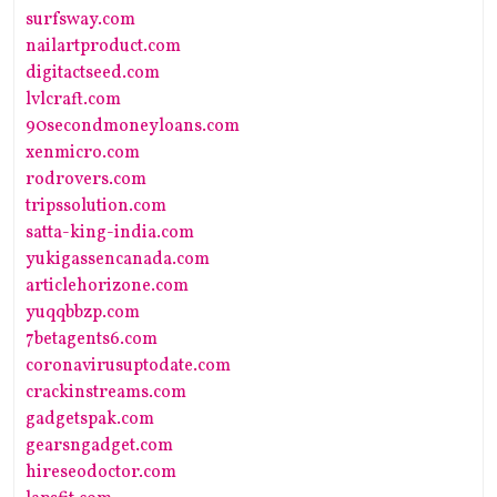
surfsway.com
nailartproduct.com
digitactseed.com
lvlcraft.com
90secondmoneyloans.com
xenmicro.com
rodrovers.com
tripssolution.com
satta-king-india.com
yukigassencanada.com
articlehorizone.com
yuqqbbzp.com
7betagents6.com
coronavirusuptodate.com
crackinstreams.com
gadgetspak.com
gearsngadget.com
hireseodoctor.com