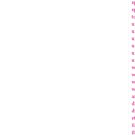
s
s
t
u
u
u
u
u
u
w
w
w
w
a
d
d
e
f
f