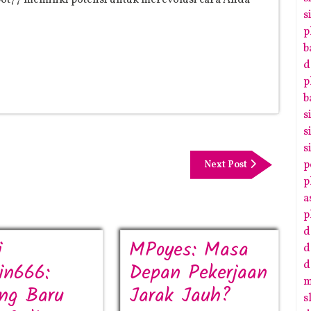
s
p
b
d
p
b
s
s
s
Next
p
Next Post
Post
p
a
p
d
i
MPoyes: Masa
d
d
in666:
Depan Pekerjaan
m
MPoyes:
ng Baru
Jarak Jauh?
s