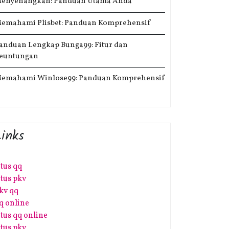
enyenangkan: Panduan Utama Anda
emahami Plisbet: Panduan Komprehensif
anduan Lengkap Bunga99: Fitur dan
euntungan
emahami Winlose99: Panduan Komprehensif
Links
itus qq
itus pkv
kv qq
q online
itus qq online
itus pkv