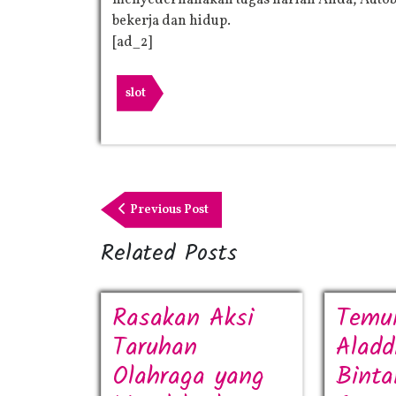
bekerja dan hidup.
[ad_2]
slot
Post
navigation
Previous
Previous Post
Post
Related Posts
Rasakan Aksi
Temu
Taruhan
Aladd
Olahraga yang
Binta