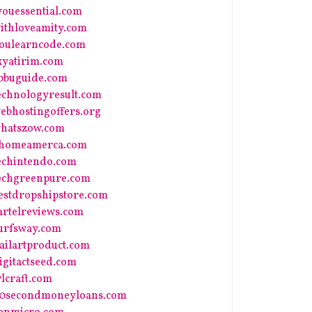
youessential.com
ithloveamity.com
oulearncode.com
xyatirim.com
bbuguide.com
echnologyresult.com
ebhostingoffers.org
hatszow.com
homeamerca.com
echintendo.com
echgreenpure.com
estdropshipstore.com
artelreviews.com
urfsway.com
ailartproduct.com
igitactseed.com
vlcraft.com
0secondmoneyloans.com