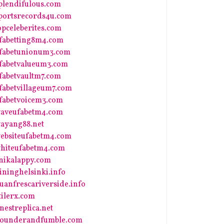
plendifulous.com
portsrecords4u.com
opceleberites.com
fabetting8m4.com
fabetunionum3.com
fabetvalueum3.com
fabetvaultm7.com
fabetvillageum7.com
fabetvoicem3.com
aveufabetm4.com
ayang88.net
ebsiteufabetm4.com
hiteufabetm4.com
nikalappy.com
ininghelsinki.info
uanfrescariverside.info
tilerx.com
inestreplica.net
lounderandfumble.com