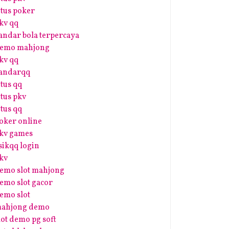
itus poker
kv qq
andar bola terpercaya
emo mahjong
kv qq
andarqq
itus qq
itus pkv
itus qq
oker online
kv games
sikqq login
kv
emo slot mahjong
emo slot gacor
emo slot
ahjong demo
lot demo pg soft