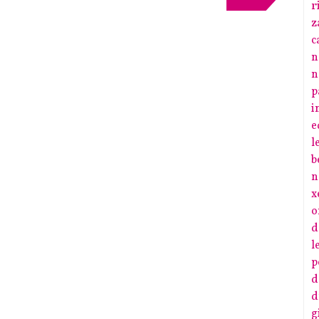
r
Post
z
c
n
n
p
i
e
l
b
n
x
o
d
l
p
d
d
g