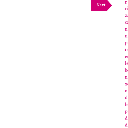
Kegembiraan
g
Next
Next
r
Post
z
c
n
n
p
i
e
l
b
n
x
o
d
l
p
d
d