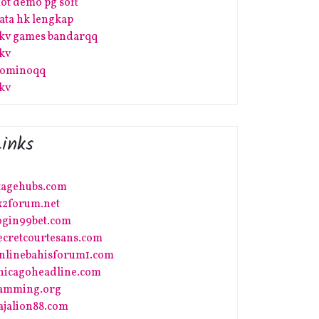
lot demo pg soft
ata hk lengkap
kv games bandarqq
kv
ominoqq
kv
Links
tagehubs.com
x2forum.net
ogin99bet.com
ecretcourtesans.com
nlinebahisforum1.com
hicagoheadline.com
amming.org
ajalion88.com