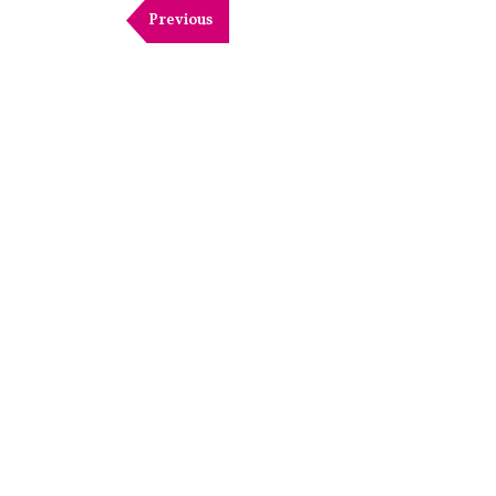
navigation
Previous
Previous
Post