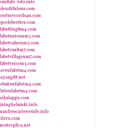
ezultate-loto.info
plendifulous.com
portsrecords4u.com
opceleberites.com
fabetting8m4.com
fabetunionum3.com
fabetvalueum3.com
fabetvaultm7.com
fabetvillageum7.com
fabetvoicem3.com
aveufabetm4.com
ayang88.net
ebsiteufabetm4.com
hiteufabetm4.com
nikalappy.com
ininghelsinki.info
uanfrescariverside.info
tilerx.com
inestreplica.net