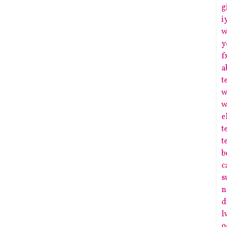
g
i
w
y
f
a
t
w
w
e
t
t
b
c
s
n
d
l
9