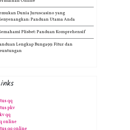
ermainan Online
emukan Dunia Juruscasino yang
enyenangkan: Panduan Utama Anda
emahami Plisbet: Panduan Komprehensif
anduan Lengkap Bunga99: Fitur dan
euntungan
Links
itus qq
itus pkv
kv qq
q online
itus qq online