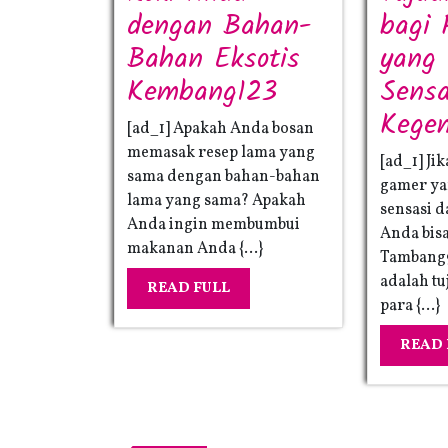
dengan Bahan-
bagi 
Bahan Eksotis
yang 
Bebaskan
Kembang123
Sensa
Jiwa
Kege
[ad_1] Apakah Anda bosan
Koki
memasak resep lama yang
[ad_1] Ji
sama dengan bahan-bahan
Anda
gamer ya
lama yang sama? Apakah
sensasi 
dengan
Anda ingin membumbui
Anda bis
Bahan-
makanan Anda {...}
Tambang
Bahan
adalah tu
READ
READ FULL
para {...}
FULL
Eksotis
Kembang123
READ 
Post