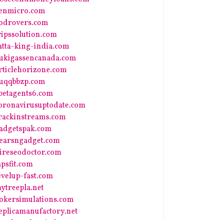
enmicro.com
odrovers.com
ripssolution.com
atta-king-india.com
ukigassencanada.com
rticlehorizone.com
uqqbbzp.com
betagents6.com
oronavirusuptodate.com
rackinstreams.com
adgetspak.com
earsngadget.com
ireseodoctor.com
apsfit.com
evelup-fast.com
ytreepla.net
okersimulations.com
eplicamanufactory.net