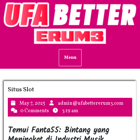
Skip
to
content
Menu
Situs Slot
Category
May
admin@
May 7, 2025
admin@ufabettererum3.com
7,
0 Comments
3:19 am
2025
Temui Fanta55: Bintang yang
Meningkat di Industri Musik