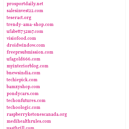
prosportdaily.net
salesinvest22.com
teseract.org
trendy-ama-shop.com
ufabett732m7.com
visiofood.com
droidwindow.com
freeprsubmission.com
ufagold666.com
myinteriorblog.com
bnewsindia.com
techiepick.com
bamzyshop.com
pondycars.com
techonfutures.com
techoologic.com
raspberryketonescanada.org
medihealthrules.com
usathrill.com