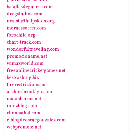
galiciasuroeste.info
batallasdeguerra.com
dregstudios.com
neatstuffhelpskids.org
moraessoccer.com
forochile.org
chart-track.com
wonderfultraveling.com
promocioname.net
wimaxworld.com
freeonlinecricketgames.net
bestcashing.biz
firerestrictions.us
archiesbrooklyn.com
muambeiros.net
infozblog.com
chonbaihat.com
elblogdeoscargonzalez.com
webpromote.net