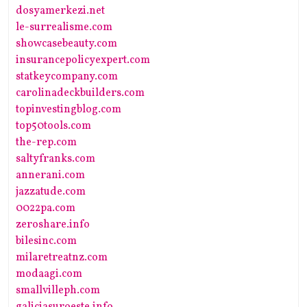
dosyamerkezi.net
le-surrealisme.com
showcasebeauty.com
insurancepolicyexpert.com
statkeycompany.com
carolinadeckbuilders.com
topinvestingblog.com
top50tools.com
the-rep.com
saltyfranks.com
annerani.com
jazzatude.com
0022pa.com
zeroshare.info
bilesinc.com
milaretreatnz.com
modaagi.com
smallvilleph.com