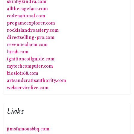
skinbykindra.com
alltherageface.com
codenational.com
progameexplorer.com
rockislandroastery.com
directselling-pro.com
revenuealarm.com
lurab.com
ignitioncoilguide.com
mytechcomputer.com
bioslot168.com
artsandcraftsauthority.com
webservicelive.com
Links
jimsfamousbbq.com