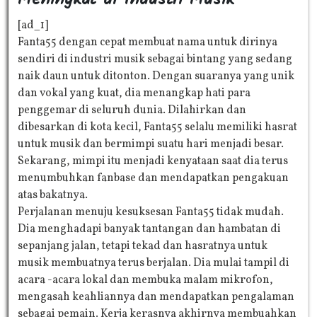
[ad_1]
Fanta55 dengan cepat membuat nama untuk dirinya
sendiri di industri musik sebagai bintang yang sedang
naik daun untuk ditonton. Dengan suaranya yang unik
dan vokal yang kuat, dia menangkap hati para
penggemar di seluruh dunia. Dilahirkan dan
dibesarkan di kota kecil, Fanta55 selalu memiliki hasrat
untuk musik dan bermimpi suatu hari menjadi besar.
Sekarang, mimpi itu menjadi kenyataan saat dia terus
menumbuhkan fanbase dan mendapatkan pengakuan
atas bakatnya.
Perjalanan menuju kesuksesan Fanta55 tidak mudah.
Dia menghadapi banyak tantangan dan hambatan di
sepanjang jalan, tetapi tekad dan hasratnya untuk
musik membuatnya terus berjalan. Dia mulai tampil di
acara -acara lokal dan membuka malam mikrofon,
mengasah keahliannya dan mendapatkan pengalaman
sebagai pemain. Kerja kerasnya akhirnya membuahkan