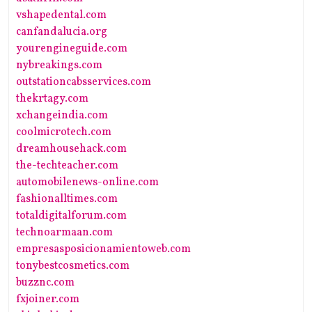
vshapedental.com
canfandalucia.org
yourengineguide.com
nybreakings.com
outstationcabsservices.com
thekrtagy.com
xchangeindia.com
coolmicrotech.com
dreamhousehack.com
the-techteacher.com
automobilenews-online.com
fashionalltimes.com
totaldigitalforum.com
technoarmaan.com
empresasposicionamientoweb.com
tonybestcosmetics.com
buzznc.com
fxjoiner.com