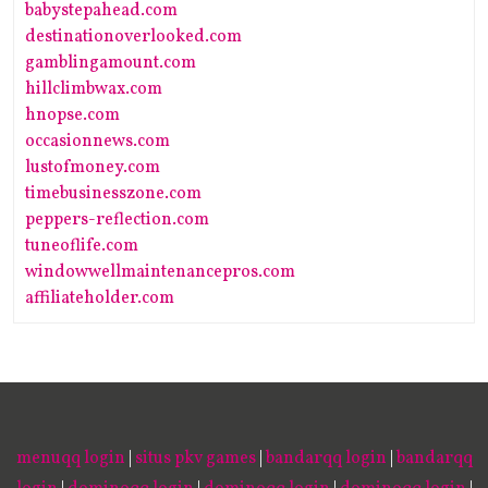
babystepahead.com
destinationoverlooked.com
gamblingamount.com
hillclimbwax.com
hnopse.com
occasionnews.com
lustofmoney.com
timebusinesszone.com
peppers-reflection.com
tuneoflife.com
windowwellmaintenancepros.com
affiliateholder.com
menuqq login
|
situs pkv games
|
bandarqq login
|
bandarqq