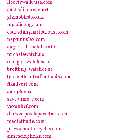
libertywalk-usa.com
australiamovie.net
gizmobird.co.uk
mp3djsong.com
coursdanglaistoulouse.com
neptunuslex.com
auguri-di-natale.info
michelewatch.us
omega--watches.us
breitling-watches.us
tgarnettcentrallautoads.com
fixadvert.com
autopluz.co
save3time-c.com
vexonhcf.com
demos-pixelsparadise.com
mediatitude.com
prewarmotorcycles.com
simracinglinks.com