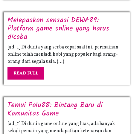
Musik
Melepaskan sensasi DEWA89:
Platform game online yang harus
Melepaskan
dicoba
sensasi
[ad_1] Di dunia yang serba cepat saat ini, permainan
DEWA89:
online telah menjadi hobi yang populer bagi orang-
Platform
orang dari segala usia. {...}
game
READ
READ FULL
online
FULL
yang
harus
dicoba
Temui Palu88: Bintang Baru di
Temui
Komunitas Game
Palu88:
[ad_1] Di dunia game online yang luas, ada banyak
Bintang
sekali pemain yang mendapatkan ketenaran dan