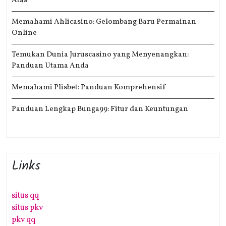
Atas
Memahami Ahlicasino: Gelombang Baru Permainan
Online
Temukan Dunia Juruscasino yang Menyenangkan:
Panduan Utama Anda
Memahami Plisbet: Panduan Komprehensif
Panduan Lengkap Bunga99: Fitur dan Keuntungan
Links
situs qq
situs pkv
pkv qq