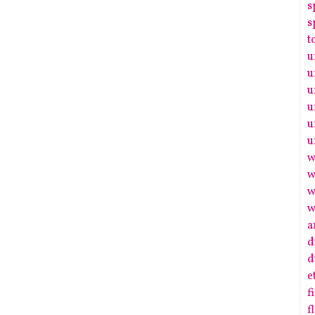
s
s
t
u
u
u
u
u
u
w
w
w
w
a
d
d
e
f
f