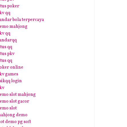
itus poker
kv qq
andar bola terpercaya
emo mahjong
kv qq
andarqq
itus qq
itus pkv
itus qq
oker online
kv games
sikqq login
kv
emo slot mahjong
emo slot gacor
emo slot
ahjong demo
lot demo pg soft