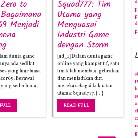
Zero to
Squad777: Tim
d
p
 Bagaimana
Utama yang
p
69 Menjadi
Menguasai
d
p
mena
Industri Game
From
Squad77
ng
dengan Storm
Zero
Tim
alam dunia game
[ad_1] Dalam dunia game
to
Utama
anya ada sedikit
online yang kompetitif, satu
ses yang luar biasa
tim telah membuat gebrakan
Hero:
yang
s
acor69. Berawal
dan menjadikan diri
1
Bagaimana
Mengua
l yang sederhana,
mereka sebagai kekuatan
l
gacor69
Industri
utama: Squad777. {...}
s
Menjadi
Game
o
READ
READ
FULL
READ FULL
c
FULL
FULL
Fenomena
dengan
c
Gaming
Storm
r
g