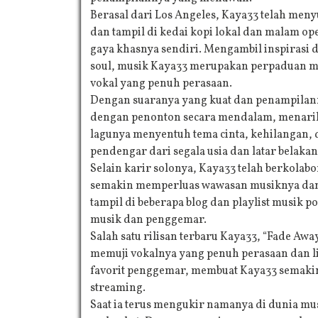
Berasal dari Los Angeles, Kaya33 telah meny
dan tampil di kedai kopi lokal dan malam 
gaya khasnya sendiri. Mengambil inspirasi 
soul, musik Kaya33 merupakan perpaduan me
vokal yang penuh perasaan.
Dengan suaranya yang kuat dan penampila
dengan penonton secara mendalam, menarik 
lagunya menyentuh tema cinta, kehilangan, 
pendengar dari segala usia dan latar belakan
Selain karir solonya, Kaya33 telah berkolab
semakin memperluas wawasan musiknya dan m
tampil di beberapa blog dan playlist musik 
musik dan penggemar.
Salah satu rilisan terbaru Kaya33, “Fade Awa
memuji vokalnya yang penuh perasaan dan lir
favorit penggemar, membuat Kaya33 semakin
streaming.
Saat ia terus mengukir namanya di dunia m