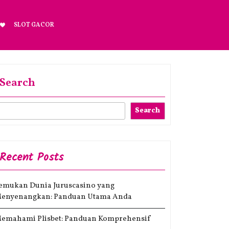
SLOT GACOR
Search
Search
Recent Posts
emukan Dunia Juruscasino yang
enyenangkan: Panduan Utama Anda
emahami Plisbet: Panduan Komprehensif