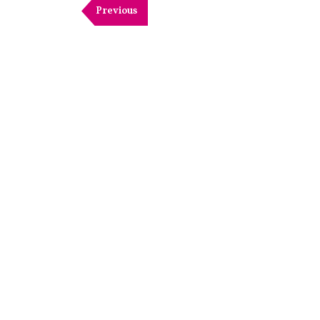
navigation
Previous
Previous
Post