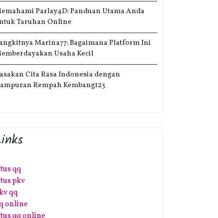
emahami Parlay4D: Panduan Utama Anda
ntuk Taruhan Online
angkitnya Marina77: Bagaimana Platform Ini
emberdayakan Usaha Kecil
asakan Cita Rasa Indonesia dengan
ampuran Rempah Kembang123
Links
itus qq
itus pkv
kv qq
q online
itus qq online