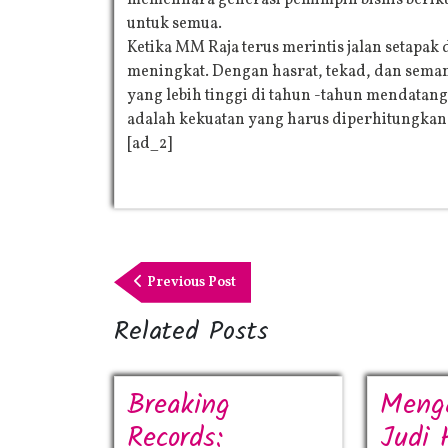
untuk semua.
Ketika MM Raja terus merintis jalan setapak d
meningkat. Dengan hasrat, tekad, dan seman
yang lebih tinggi di tahun -tahun mendatang
adalah kekuatan yang harus diperhitungkan 
[ad_2]
Post
navigation
Previous
Previous Post
Post
Related Posts
Breaking
Meng
Records:
Judi 