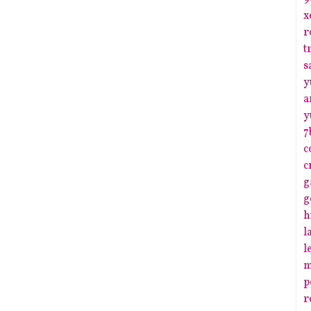
x
r
t
s
y
a
y
7
c
c
g
g
h
l
l
m
p
r