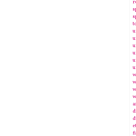
r
s
s
t
u
u
u
u
u
u
w
w
w
w
a
d
d
e
f