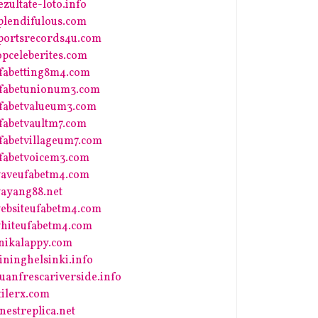
ezultate-loto.info
plendifulous.com
portsrecords4u.com
opceleberites.com
fabetting8m4.com
fabetunionum3.com
fabetvalueum3.com
fabetvaultm7.com
fabetvillageum7.com
fabetvoicem3.com
aveufabetm4.com
ayang88.net
ebsiteufabetm4.com
hiteufabetm4.com
nikalappy.com
ininghelsinki.info
uanfrescariverside.info
tilerx.com
inestreplica.net