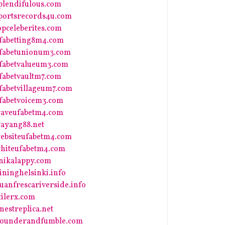
plendifulous.com
portsrecords4u.com
opceleberites.com
fabetting8m4.com
fabetunionum3.com
fabetvalueum3.com
fabetvaultm7.com
fabetvillageum7.com
fabetvoicem3.com
aveufabetm4.com
ayang88.net
ebsiteufabetm4.com
hiteufabetm4.com
nikalappy.com
ininghelsinki.info
uanfrescariverside.info
tilerx.com
inestreplica.net
lounderandfumble.com