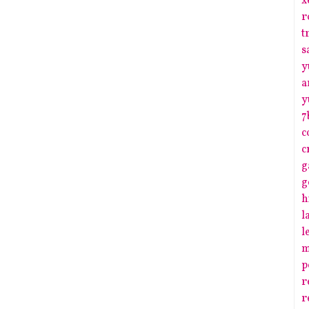
x
r
t
s
y
a
y
7
c
c
g
g
h
l
l
m
p
r
r