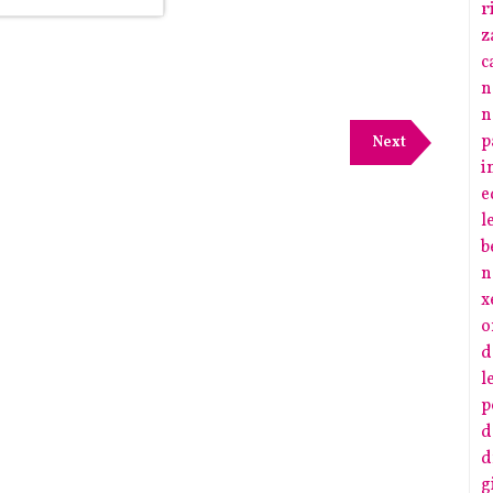
Teknologi
r
z
c
n
n
p
Next
Next
Post
i
e
l
b
n
x
o
d
l
p
d
d
g