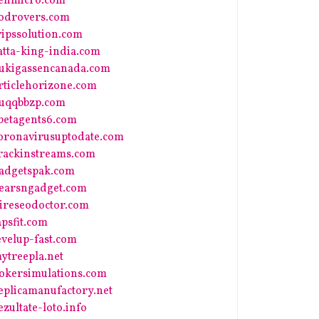
enmicro.com
odrovers.com
ripssolution.com
atta-king-india.com
ukigassencanada.com
rticlehorizone.com
uqqbbzp.com
betagents6.com
oronavirusuptodate.com
rackinstreams.com
adgetspak.com
earsngadget.com
ireseodoctor.com
apsfit.com
evelup-fast.com
ytreepla.net
okersimulations.com
eplicamanufactory.net
ezultate-loto.info