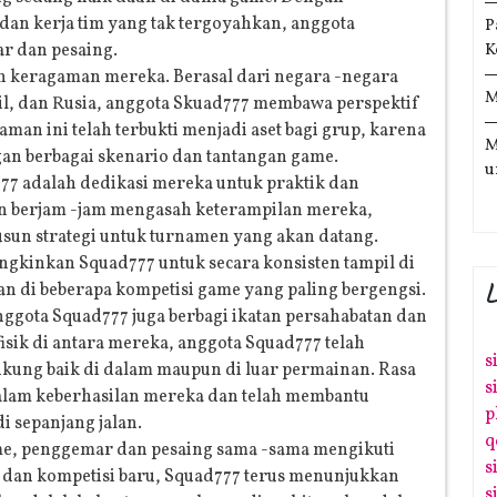
 dan kerja tim yang tak tergoyahkan, anggota
P
r dan pesaing.
K
ah keragaman mereka. Berasal dari negara -negara
M
sil, dan Rusia, anggota Skuad777 membawa perspektif
man ini telah terbukti menjadi aset bagi grup, karena
M
an berbagai skenario dan tantangan game.
u
777 adalah dedikasi mereka untuk praktik dan
n berjam -jam mengasah keterampilan mereka,
un strategi untuk turnamen yang akan datang.
gkinkan Squad777 untuk secara konsisten tampil di
 di beberapa kompetisi game yang paling bergengsi.
nggota Squad777 juga berbagi ikatan persahabatan dan
fisik di antara mereka, anggota Squad777 telah
s
kung baik di dalam maupun di luar permainan. Rasa
s
 dalam keberhasilan mereka dan telah membantu
p
 sepanjang jalan.
q
me, penggemar dan pesaing sama -sama mengikuti
s
 dan kompetisi baru, Squad777 terus menunjukkan
s