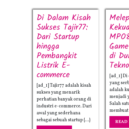
Di Dalam Kisah
Mele
Sukses Tajir77:
Keku
Dari Startup
MPO8
hingga
Game
Pembangkit
di Du
Listrik E-
Tekno
Di
commerce
[ad_1] Di
Dalam
yang serb
[ad_1] Tajir77 adalah kisah
adalah ku
Kisah
sukses yang menarik
menjadi 
perhatian banyak orang di
Sukses
Salah sat
industri e-commerce. Dari
Tajir77:
membuat {
awal yang sederhana
Dari
sebagai sebuah startup {...}
READ 