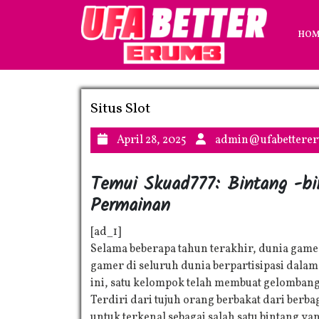
Skip
to
HOM
content
Situs Slot
Category
April
April 28, 2025
admin@ufabettere
28,
2025
Temui Skuad777: Bintang -b
Permainan
[ad_1]
Selama beberapa tahun terakhir, dunia game 
gamer di seluruh dunia berpartisipasi dala
ini, satu kelompok telah membuat gelombang
Terdiri dari tujuh orang berbakat dari berb
untuk terkenal sebagai salah satu bintang y