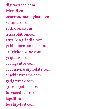
digitactseed.com
lvlcraft.com
90secondmoneyloans.com
xenmicro.com
rodrovers.com
tripssolution.com
satta-king-india.com
yukigassencanada.com
articlehorizone.com
yuqqbbzp.com
7betagents6.com
coronavirusuptodate.com
crackinstreams.com
gadgetspak.com
gearsngadget.com
hireseodoctor.com
lapsfit.com
levelup-fast.com