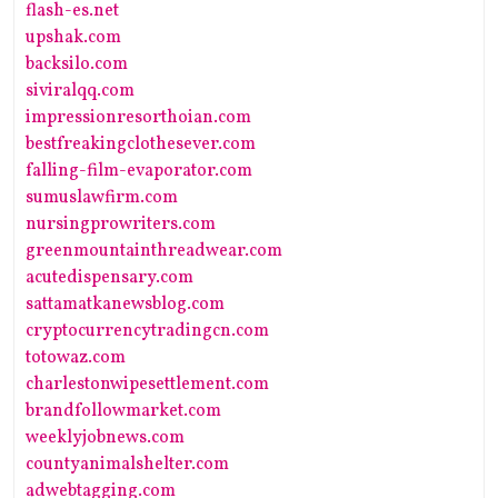
flash-es.net
upshak.com
backsilo.com
siviralqq.com
impressionresorthoian.com
bestfreakingclothesever.com
falling-film-evaporator.com
sumuslawfirm.com
nursingprowriters.com
greenmountainthreadwear.com
acutedispensary.com
sattamatkanewsblog.com
cryptocurrencytradingcn.com
totowaz.com
charlestonwipesettlement.com
brandfollowmarket.com
weeklyjobnews.com
countyanimalshelter.com
adwebtagging.com