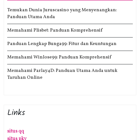
Temukan Dunia Juruscasino yang Menyenangkan:
Panduan Utama Anda
Memahami Plisbet: Panduan Komprehensif
Panduan Lengkap Bunga99: Fitur dan Keuntungan
Memahami Winlose99: Panduan Komprehensif
Memahami Parlay4D: Panduan Utama Anda untuk
Taruhan Online
Links
situs qq
situs pkv