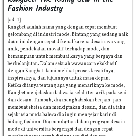
Fashion Industry
[ad_1]
Kangbet adalah nama yang dengan cepat membuat
gelombang di industri mode. Bintang yang sedang naik
daun ini dengan cepat dikenal karena desainnya yang
unik, pendekatan inovatif terhadap mode, dan
kemampuan untuk membuat karya yang bergaya dan
berkelanjutan. Dalam sebuah wawancara eksklusif
dengan Kangbet, kami melihat proses kreatifnya,
inspirasinya, dan tujuannya untuk masa depan.
Ketika ditanya tentang apa yang menariknya ke mode,
Kangbet menjelaskan bahwa ia selalu tertarik pada seni
dan desain. Tumbuh, dia menghabiskan berjam -jam
membuat sketsa dan menciptakan desain, dan dia tahu
sejak usia muda bahwa dia ingin mengejar karir di
bidang fashion. Dia mendaftar dalam program desain
mode di universitas bergengsi dan dengan cepat