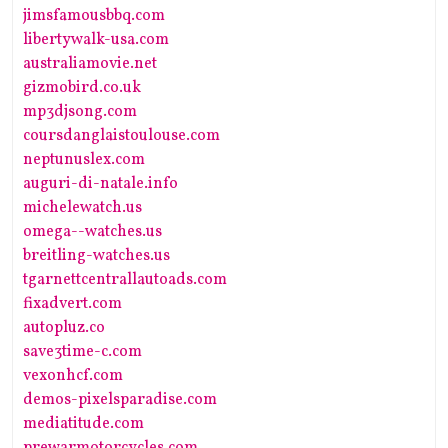
jimsfamousbbq.com
libertywalk-usa.com
australiamovie.net
gizmobird.co.uk
mp3djsong.com
coursdanglaistoulouse.com
neptunuslex.com
auguri-di-natale.info
michelewatch.us
omega--watches.us
breitling-watches.us
tgarnettcentrallautoads.com
fixadvert.com
autopluz.co
save3time-c.com
vexonhcf.com
demos-pixelsparadise.com
mediatitude.com