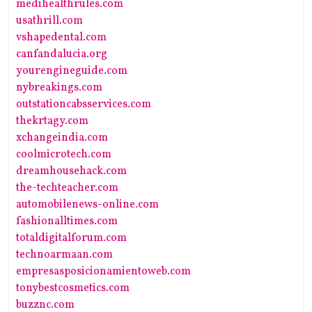
medihealthrules.com
usathrill.com
vshapedental.com
canfandalucia.org
yourengineguide.com
nybreakings.com
outstationcabsservices.com
thekrtagy.com
xchangeindia.com
coolmicrotech.com
dreamhousehack.com
the-techteacher.com
automobilenews-online.com
fashionalltimes.com
totaldigitalforum.com
technoarmaan.com
empresasposicionamientoweb.com
tonybestcosmetics.com
buzznc.com