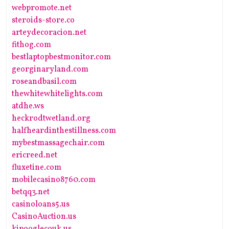
webpromote.net
steroids-store.co
arteydecoracion.net
fithog.com
bestlaptopbestmonitor.com
georginaryland.com
roseandbasil.com
thewhitewhitelights.com
atdhe.ws
heckrodtwetland.org
halfheardinthestillness.com
mybestmassagechair.com
ericreed.net
fluxetine.com
mobilecasino8760.com
betqq3.net
casinoloans5.us
CasinoAuction.us