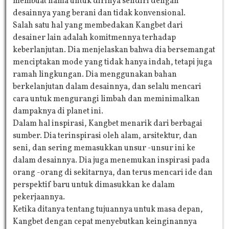
membuat nama untuk dirinya sendiri dengan
desainnya yang berani dan tidak konvensional.
Salah satu hal yang membedakan Kangbet dari
desainer lain adalah komitmennya terhadap
keberlanjutan. Dia menjelaskan bahwa dia bersemangat
menciptakan mode yang tidak hanya indah, tetapi juga
ramah lingkungan. Dia menggunakan bahan
berkelanjutan dalam desainnya, dan selalu mencari
cara untuk mengurangi limbah dan meminimalkan
dampaknya di planet ini.
Dalam hal inspirasi, Kangbet menarik dari berbagai
sumber. Dia terinspirasi oleh alam, arsitektur, dan
seni, dan sering memasukkan unsur -unsur ini ke
dalam desainnya. Dia juga menemukan inspirasi pada
orang -orang di sekitarnya, dan terus mencari ide dan
perspektif baru untuk dimasukkan ke dalam
pekerjaannya.
Ketika ditanya tentang tujuannya untuk masa depan,
Kangbet dengan cepat menyebutkan keinginannya