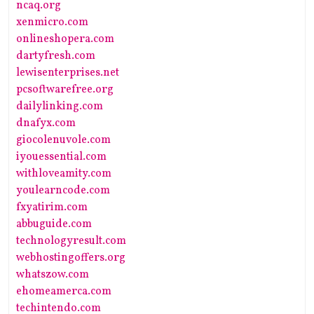
ncaq.org
xenmicro.com
onlineshopera.com
dartyfresh.com
lewisenterprises.net
pcsoftwarefree.org
dailylinking.com
dnafyx.com
giocolenuvole.com
iyouessential.com
withloveamity.com
youlearncode.com
fxyatirim.com
abbuguide.com
technologyresult.com
webhostingoffers.org
whatszow.com
ehomeamerca.com
techintendo.com