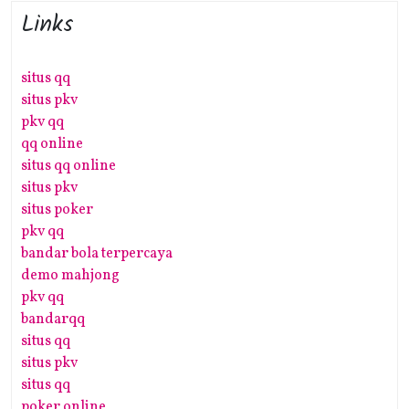
Links
situs qq
situs pkv
pkv qq
qq online
situs qq online
situs pkv
situs poker
pkv qq
bandar bola terpercaya
demo mahjong
pkv qq
bandarqq
situs qq
situs pkv
situs qq
poker online