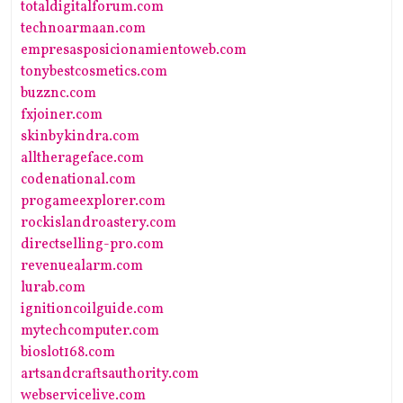
totaldigitalforum.com
technoarmaan.com
empresasposicionamientoweb.com
tonybestcosmetics.com
buzznc.com
fxjoiner.com
skinbykindra.com
alltherageface.com
codenational.com
progameexplorer.com
rockislandroastery.com
directselling-pro.com
revenuealarm.com
lurab.com
ignitioncoilguide.com
mytechcomputer.com
bioslot168.com
artsandcraftsauthority.com
webservicelive.com