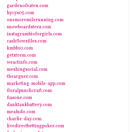
gardenofeaten.com
hycys05.com
onemoremilerunning.com
snowboardsteez.com
instagrambioforgirls.com
cashflowxfiles.com
kmbb10.com
getxtrem.com
weactinfo.com
meshingsocial.com
thearguer.com
marketing-mobile-app.com
floralpunchcraft.com
fiasone.com
danktankbattery.com
mealudo.com
charlie-day.com
livedirectbettingpoker.com