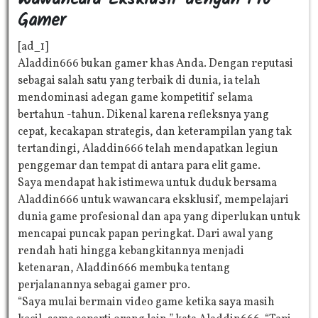
Gamer
[ad_1]
Aladdin666 bukan gamer khas Anda. Dengan reputasi
sebagai salah satu yang terbaik di dunia, ia telah
mendominasi adegan game kompetitif selama
bertahun -tahun. Dikenal karena refleksnya yang
cepat, kecakapan strategis, dan keterampilan yang tak
tertandingi, Aladdin666 telah mendapatkan legiun
penggemar dan tempat di antara para elit game.
Saya mendapat hak istimewa untuk duduk bersama
Aladdin666 untuk wawancara eksklusif, mempelajari
dunia game profesional dan apa yang diperlukan untuk
mencapai puncak papan peringkat. Dari awal yang
rendah hati hingga kebangkitannya menjadi
ketenaran, Aladdin666 membuka tentang
perjalanannya sebagai gamer pro.
“Saya mulai bermain video game ketika saya masih