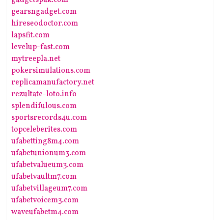
gadgetspak.com
gearsngadget.com
hireseodoctor.com
lapsfit.com
levelup-fast.com
mytreepla.net
pokersimulations.com
replicamanufactory.net
rezultate-loto.info
splendifulous.com
sportsrecords4u.com
topceleberites.com
ufabetting8m4.com
ufabetunionum3.com
ufabetvalueum3.com
ufabetvaultm7.com
ufabetvillageum7.com
ufabetvoicem3.com
waveufabetm4.com