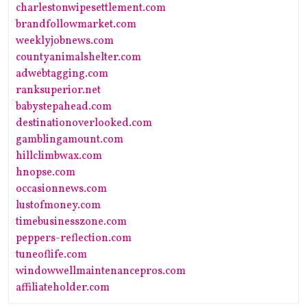
charlestonwipesettlement.com
brandfollowmarket.com
weeklyjobnews.com
countyanimalshelter.com
adwebtagging.com
ranksuperior.net
babystepahead.com
destinationoverlooked.com
gamblingamount.com
hillclimbwax.com
hnopse.com
occasionnews.com
lustofmoney.com
timebusinesszone.com
peppers-reflection.com
tuneoflife.com
windowwellmaintenancepros.com
affiliateholder.com