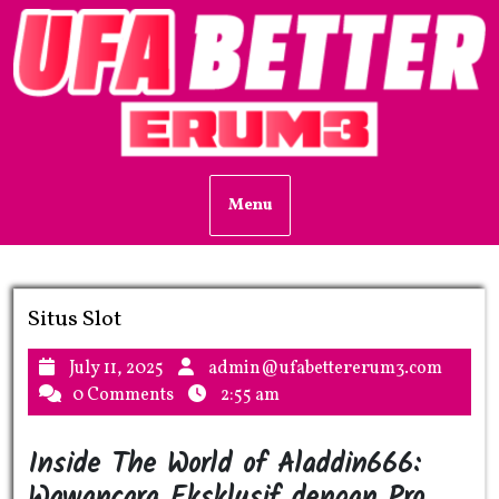
Skip
to
content
Menu
Situs Slot
Category
July
admin
July 11, 2025
admin@ufabettererum3.com
11,
0 Comments
2:55 am
2025
Inside The World of Aladdin666:
Wawancara Eksklusif dengan Pro