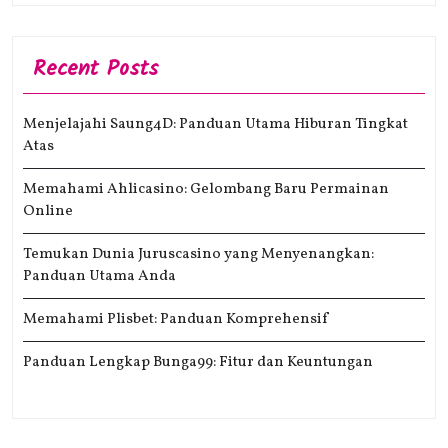
Recent Posts
Menjelajahi Saung4D: Panduan Utama Hiburan Tingkat
Atas
Memahami Ahlicasino: Gelombang Baru Permainan
Online
Temukan Dunia Juruscasino yang Menyenangkan:
Panduan Utama Anda
Memahami Plisbet: Panduan Komprehensif
Panduan Lengkap Bunga99: Fitur dan Keuntungan