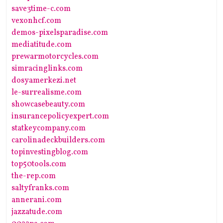
save3time-c.com
vexonhcf.com
demos-pixelsparadise.com
mediatitude.com
prewarmotorcycles.com
simracinglinks.com
dosyamerkezi.net
le-surrealisme.com
showcasebeauty.com
insurancepolicyexpert.com
statkeycompany.com
carolinadeckbuilders.com
topinvestingblog.com
top50tools.com
the-rep.com
saltyfranks.com
annerani.com
jazzatude.com