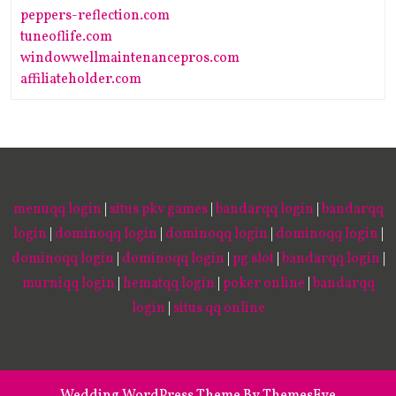
peppers-reflection.com
tuneoflife.com
windowwellmaintenancepros.com
affiliateholder.com
menuqq login
|
situs pkv games
|
bandarqq login
|
bandarqq
login
|
dominoqq login
|
dominoqq login
|
dominoqq login
|
dominoqq login
|
dominoqq login
|
pg slot
|
bandarqq login
|
murniqq login
|
hematqq login
|
poker online
|
bandarqq
login
|
situs qq online