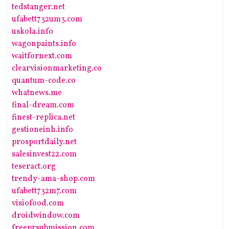
tedstanger.net
ufabett732um3.com
uskola.info
wagonpaints.info
waitfornext.com
clearvisionmarketing.co
quantum-code.co
whatnews.me
final-dream.com
finest-replica.net
gestioneinh.info
prosportdaily.net
salesinvest22.com
teseract.org
trendy-ama-shop.com
ufabett732m7.com
visiofood.com
droidwindow.com
freeprsubmission.com