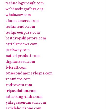
technologyresult.com
webhostingoffers.org
whatszow.com
ehomeamerca.com
techintendo.com
techgreenpure.com
bestdropshipstore.com
cartelreviews.com
surfsway.com
nailartproduct.com
digitactseed.com
lvlcraft.com
90secondmoneyloans.com
xenmicro.com
rodrovers.com
tripssolution.com
satta-king-india.com
yukigassencanada.com
articlehorizone.com