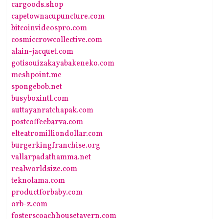
cargoods.shop
capetownacupuncture.com
bitcoinvideospro.com
cosmiccrowcollective.com
alain-jacquet.com
gotisouizakayabakeneko.com
meshpoint.me
spongebob.net
busyboxintl.com
auttayanratchapak.com
postcoffeebarva.com
elteatromilliondollar.com
burgerkingfranchise.org
vallarpadathamma.net
realworldsize.com
teknolama.com
productforbaby.com
orb-z.com
fosterscoachhousetavern.com