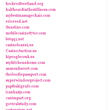
heckrodtwetland.org
halfheardinthestillness.com
mybestmassagechair.com
ericreed.net
fluxetine.com
mobilecasino8760.com
betqq3.net
casinoloans5.us
CasinoAuction.us
kipooglecouk.us
mykitchennhome.com
aumoulinvert.com
thefoodiepassport.com
superwindowproject.com
papibakigrafo.com
icanhazjs.com
canimpact.org
goviralstudy.com