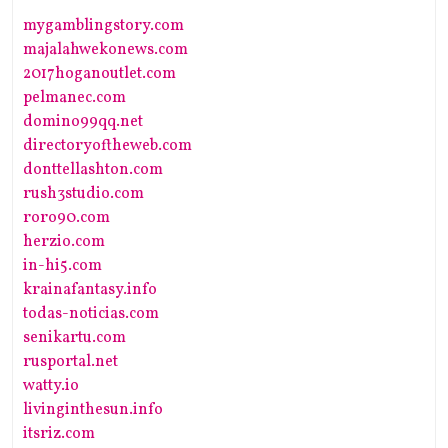
mygamblingstory.com
majalahwekonews.com
2017hoganoutlet.com
pelmanec.com
domino99qq.net
directoryoftheweb.com
donttellashton.com
rush3studio.com
roro90.com
herzio.com
in-hi5.com
krainafantasy.info
todas-noticias.com
senikartu.com
rusportal.net
watty.io
livinginthesun.info
itsriz.com