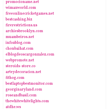
promocioname.net
wimaxworld.com
freeonlinecricketgames.net
bestcashing.biz
firerestrictions.us
archiesbrooklyn.com
muambeiros.net
infozblog.com
chonbaihat.com
elblogdeoscargonzalez.com
webpromote.net
steroids-store.co
arteydecoracion.net
fithog.com
bestlaptopbestmonitor.com
georginaryland.com
roseandbasil.com
thewhitewhitelights.com
atdhe.ws