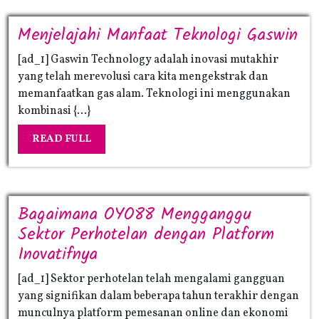
Me
Menjelajahi Manfaat Teknologi Gaswin
Ma
[ad_1] Gaswin Technology adalah inovasi mutakhir
Te
yang telah merevolusi cara kita mengekstrak dan
Ga
memanfaatkan gas alam. Teknologi ini menggunakan
kombinasi {...}
READ
READ FULL
FULL
Bagaimana OYO88 Mengganggu
Sektor Perhotelan dengan Platform
Bagaimana
Inovatifnya
OYO88
[ad_1] Sektor perhotelan telah mengalami gangguan
Mengganggu
yang signifikan dalam beberapa tahun terakhir dengan
Sektor
munculnya platform pemesanan online dan ekonomi