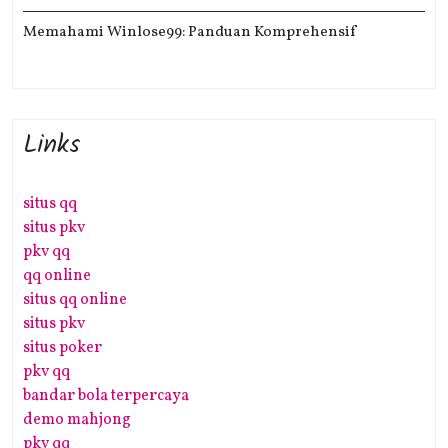
Memahami Winlose99: Panduan Komprehensif
Links
situs qq
situs pkv
pkv qq
qq online
situs qq online
situs pkv
situs poker
pkv qq
bandar bola terpercaya
demo mahjong
pkv qq