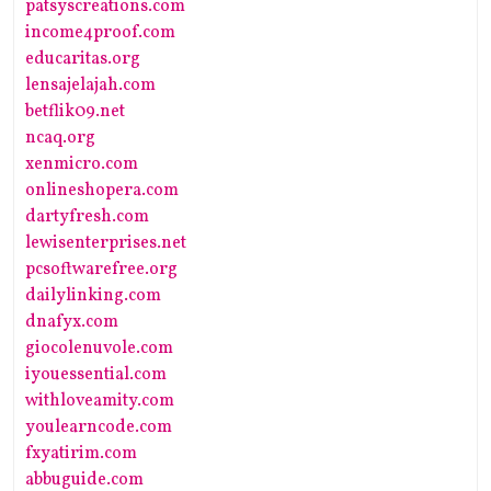
patsyscreations.com
income4proof.com
educaritas.org
lensajelajah.com
betflik09.net
ncaq.org
xenmicro.com
onlineshopera.com
dartyfresh.com
lewisenterprises.net
pcsoftwarefree.org
dailylinking.com
dnafyx.com
giocolenuvole.com
iyouessential.com
withloveamity.com
youlearncode.com
fxyatirim.com
abbuguide.com