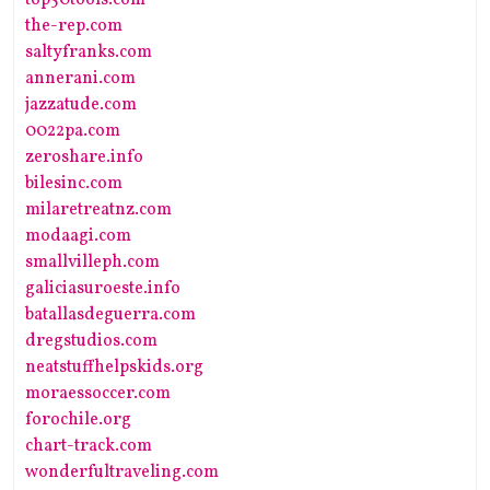
top50tools.com
the-rep.com
saltyfranks.com
annerani.com
jazzatude.com
0022pa.com
zeroshare.info
bilesinc.com
milaretreatnz.com
modaagi.com
smallvilleph.com
galiciasuroeste.info
batallasdeguerra.com
dregstudios.com
neatstuffhelpskids.org
moraessoccer.com
forochile.org
chart-track.com
wonderfultraveling.com