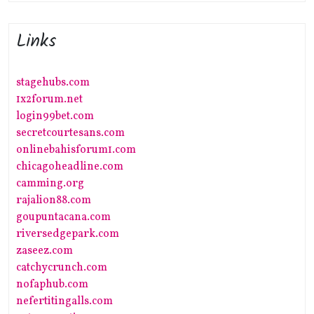
Links
stagehubs.com
1x2forum.net
login99bet.com
secretcourtesans.com
onlinebahisforum1.com
chicagoheadline.com
camming.org
rajalion88.com
goupuntacana.com
riversedgepark.com
zaseez.com
catchycrunch.com
nofaphub.com
nefertitingalls.com