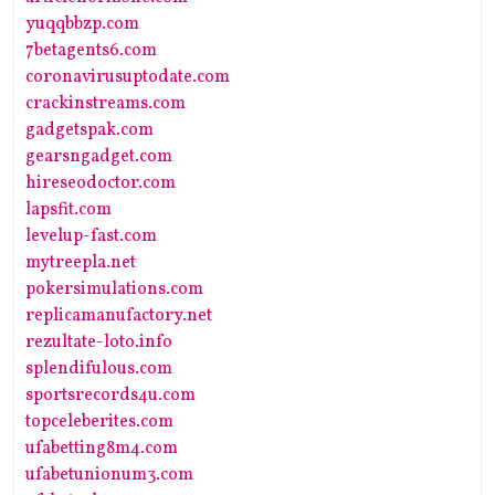
yuqqbbzp.com
7betagents6.com
coronavirusuptodate.com
crackinstreams.com
gadgetspak.com
gearsngadget.com
hireseodoctor.com
lapsfit.com
levelup-fast.com
mytreepla.net
pokersimulations.com
replicamanufactory.net
rezultate-loto.info
splendifulous.com
sportsrecords4u.com
topceleberites.com
ufabetting8m4.com
ufabetunionum3.com