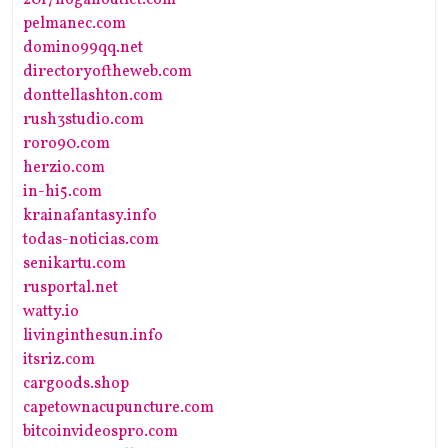
2017hoganoutlet.com
pelmanec.com
domino99qq.net
directoryoftheweb.com
donttellashton.com
rush3studio.com
roro90.com
herzio.com
in-hi5.com
krainafantasy.info
todas-noticias.com
senikartu.com
rusportal.net
watty.io
livinginthesun.info
itsriz.com
cargoods.shop
capetownacupuncture.com
bitcoinvideospro.com