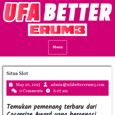
Skip
to
content
Menu
Situs Slot
Category
May
May 20, 2025
admin@ufabettererum3.com
admin@ufabettererum3.com
20,
0 Comments
6:07 am
2025
Temukan pemenang terbaru dari
Casaprize Award yang bergengsi