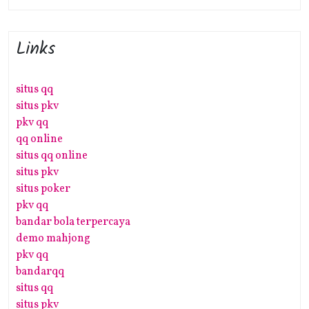
Links
situs qq
situs pkv
pkv qq
qq online
situs qq online
situs pkv
situs poker
pkv qq
bandar bola terpercaya
demo mahjong
pkv qq
bandarqq
situs qq
situs pkv