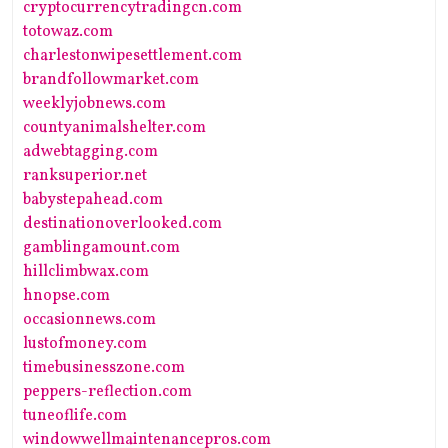
cryptocurrencytradingcn.com
totowaz.com
charlestonwipesettlement.com
brandfollowmarket.com
weeklyjobnews.com
countyanimalshelter.com
adwebtagging.com
ranksuperior.net
babystepahead.com
destinationoverlooked.com
gamblingamount.com
hillclimbwax.com
hnopse.com
occasionnews.com
lustofmoney.com
timebusinesszone.com
peppers-reflection.com
tuneoflife.com
windowwellmaintenancepros.com