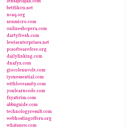
lensajelajah.com
betflik09.net
ncaq.org
xenmicro.com
onlineshopera.com
dartyfresh.com
lewisenterprises.net
pcsoftwarefree.org
dailylinking.com
dnafyx.com
giocolenuvole.com
iyouessential.com
withloveamity.com
youlearncode.com
fxyatirim.com
abbuguide.com
technologyresult.com
webhostingoffers.org
whatszow.com