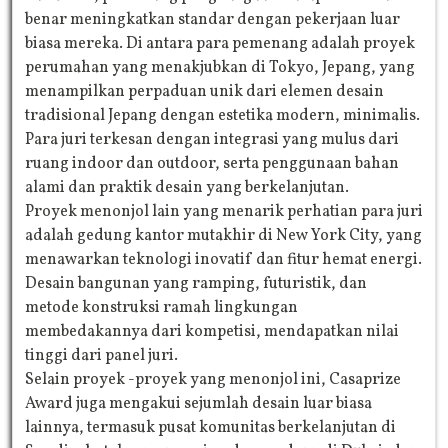
benar meningkatkan standar dengan pekerjaan luar
biasa mereka. Di antara para pemenang adalah proyek
perumahan yang menakjubkan di Tokyo, Jepang, yang
menampilkan perpaduan unik dari elemen desain
tradisional Jepang dengan estetika modern, minimalis.
Para juri terkesan dengan integrasi yang mulus dari
ruang indoor dan outdoor, serta penggunaan bahan
alami dan praktik desain yang berkelanjutan.
Proyek menonjol lain yang menarik perhatian para juri
adalah gedung kantor mutakhir di New York City, yang
menawarkan teknologi inovatif dan fitur hemat energi.
Desain bangunan yang ramping, futuristik, dan
metode konstruksi ramah lingkungan
membedakannya dari kompetisi, mendapatkan nilai
tinggi dari panel juri.
Selain proyek -proyek yang menonjol ini, Casaprize
Award juga mengakui sejumlah desain luar biasa
lainnya, termasuk pusat komunitas berkelanjutan di