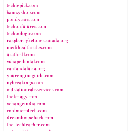
techiepick.com
bamzyshop.com
pondycars.com
techonfutures.com
techoologic.com
raspberryketonescanada.org
medihealthrules.com
usathrill.com
vshapedental.com
canfandalucia.org
yourengineguide.com
nybreakings.com
outstationcabsservices.com
thekrtagy.com
xchangeindia.com
coolmicrotech.com
dreamhousehack.com
the-techteacher.com